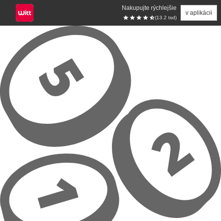
Nakupujte rýchlejšie
v aplikácii
(13.2 tsd)
Prejsť na hlavný obsah