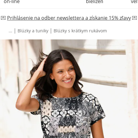
on-line
bielizeň
veľ
💌
Prihlásenie na odber newslettera a získanie 15% zľavy
💌
|
|
...
Blúzky a tuniky
Blúzky s krátkym rukávom