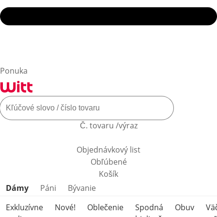
Ponuka
Č. tovaru /výraz
Objednávkový list
Obľúbené
Košík
Preskočiť kategórie produktov
Dámy
Páni
Bývanie
Exkluzívne
Nové!
Oblečenie
Spodná
Obuv
Vä