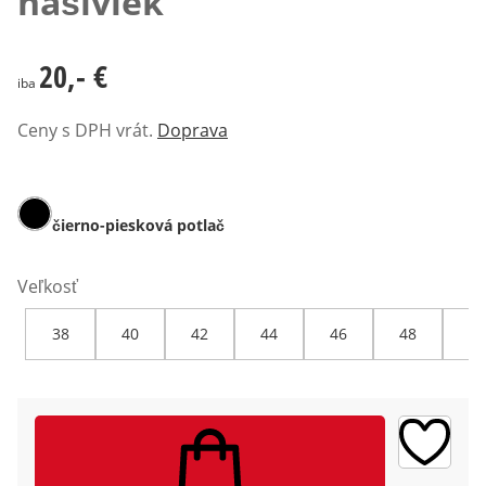
nášiviek
20,- €
20,- €
iba
Ceny s DPH vrát.
Doprava
čierno-piesková potlač
Veľkosť
38
40
42
44
46
48
50