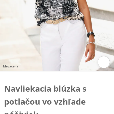
Megacena
Klepnutím obrázok zväčšíte
Navliekacia blúzka s
potlačou vo vzhľade