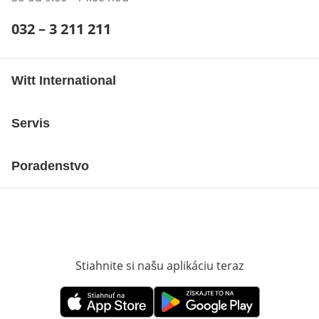
Telefónne číslo:
032 – 3 211 211
Otvárací telefónny klient
Witt International
Servis
Poradenstvo
Stiahnite si našu aplikáciu teraz
Otvorí sa vn
Otvorí sa vnovom okne
Otvorí sa vnovom okne