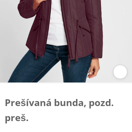
Klepnutím obrázok zväčšíte
Prešívaná bunda, pozd.
preš.