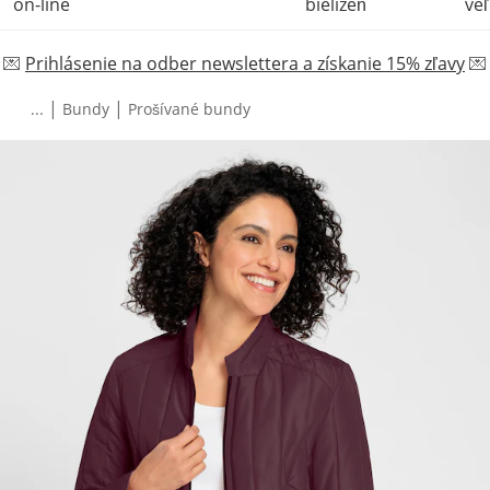
on-line
bielizeň
veľ
💌
Prihlásenie na odber newslettera a získanie 15% zľavy
💌
|
|
...
Bundy
Prošívané bundy