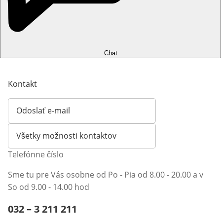
Chat
Kontakt
Odoslať e-mail
Otvorí e-mailového klienta
Všetky možnosti kontaktov
Telefónne číslo
Sme tu pre Vás osobne od Po - Pia od 8.00 - 20.00 a v
So od 9.00 - 14.00 hod
Telefónne číslo:
032 – 3 211 211
Otvárací telefónny klient