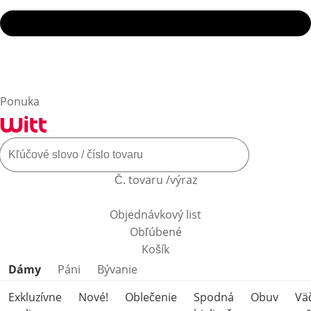
Ponuka
Č. tovaru /výraz
Objednávkový list
Obľúbené
Košík
Preskočiť kategórie produktov
Dámy
Páni
Bývanie
Exkluzívne
Nové!
Oblečenie
Spodná
Obuv
Vä