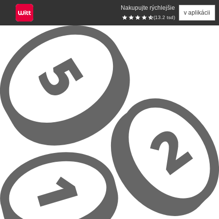
Nakupujte rýchlejšie
v aplikácii
(13.2 tsd)
Prejsť na hlavný obsah