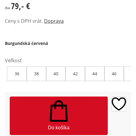
79,- €
79,- €
iba
Ceny s DPH vrát.
Doprava
Burgundská červená
Veľkosť
36
38
40
42
44
46
48
Do košíka