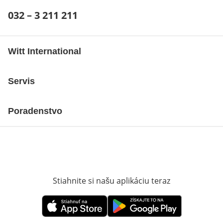
Telefónne číslo:
032 – 3 211 211
Otvárací telefónny klient
Witt International
Servis
Poradenstvo
Stiahnite si našu aplikáciu teraz
Otvorí sa vn
Otvorí sa vnovom okne
Otvorí sa vnovom okne