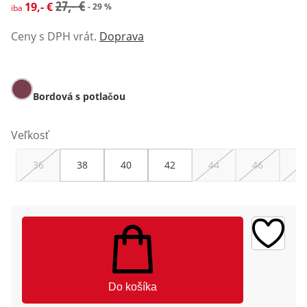
zľavnená cena: 19,- €, predchádzajúca cena: 27,- €
27,- €
19,- €
- 29 %
iba
Ceny s DPH vrát.
Doprava
Bordová s potlačou
Veľkosť
36
38
40
42
44
46
48
Do košíka