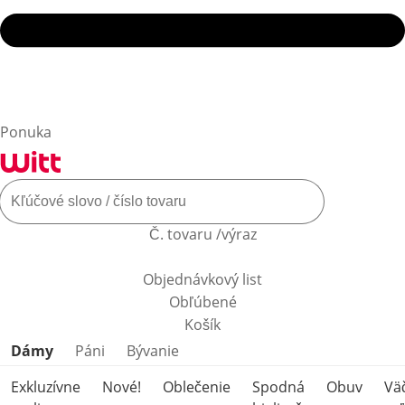
Ponuka
Č. tovaru /výraz
Objednávkový list
Obľúbené
Košík
Preskočiť kategórie produktov
Dámy
Páni
Bývanie
Exkluzívne
Nové!
Oblečenie
Spodná
Obuv
Vä