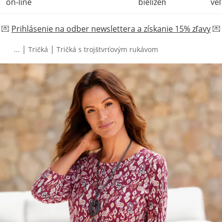
on-line
bielizeň
veľ
💌
Prihlásenie na odber newslettera a získanie 15% zľavy
💌
|
|
...
Tričká
Tričká s trojštvrťovým rukávom