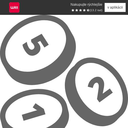
Nakupujte rýchlejšie
v aplikácii
(13.2 tsd)
Prejsť na hlavný obsah