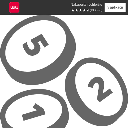
Nakupujte rýchlejšie
v aplikácii
(13.2 tsd)
Prejsť na hlavný obsah