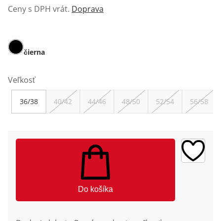
Ceny s DPH vrát.
Doprava
čierna
Veľkosť
36/38
40/42
44/46
48/50
52/54
56/58
Do košíka