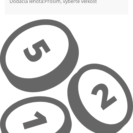
Dodacia lehota:
Prosím, vyberte veľkosť