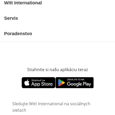
Witt International
Servis
Poradenstvo
Stiahnite si našu aplikáciu teraz
Otvorí sa vn
Otvorí sa vnovom okne
Otvorí sa vnovom okne
Sledujte Witt International na sociálnych
sieťach