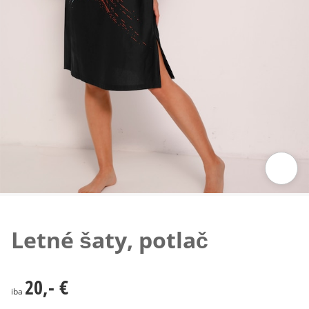
Klepnutím obrázok zväčšíte
Letné šaty, potlač
20,- €
20,- €
iba