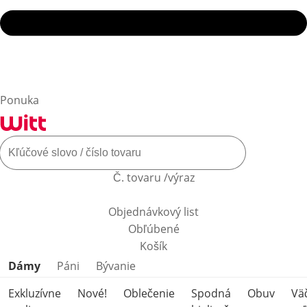
Ponuka
Č. tovaru /výraz
Objednávkový list
Obľúbené
Košík
Preskočiť kategórie produktov
Dámy
Páni
Bývanie
Exkluzívne
Nové!
Oblečenie
Spodná
Obuv
Vä