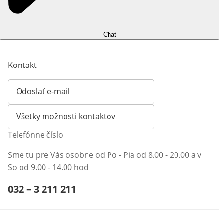
Chat
Kontakt
Odoslať e-mail
Otvorí e-mailového klienta
Všetky možnosti kontaktov
Telefónne číslo
Sme tu pre Vás osobne od Po - Pia od 8.00 - 20.00 a v
So od 9.00 - 14.00 hod
Telefónne číslo:
032 – 3 211 211
Otvárací telefónny klient