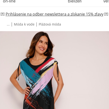
on-line
bielizeň
veľ
💌
Prihlásenie na odber newslettera a získanie 15% zľavy
💌
|
|
...
Móda k vode
Plážová móda