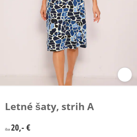
Klepnutím obrázok zväčšíte
Letné šaty, strih A
20,- €
20,- €
iba