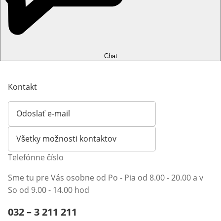
Chat
Kontakt
Odoslať e-mail
Otvorí e-mailového klienta
Všetky možnosti kontaktov
Telefónne číslo
Sme tu pre Vás osobne od Po - Pia od 8.00 - 20.00 a v
So od 9.00 - 14.00 hod
Telefónne číslo:
032 – 3 211 211
Otvárací telefónny klient