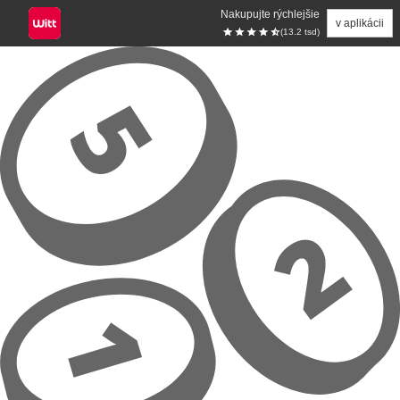
Nakupujte rýchlejšie
v aplikácii
(13.2 tsd)
Prejsť na hlavný obsah