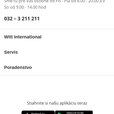
Sme tu pre Vás osobne od Po - Pia od 8.00 - 20.00 a v
So od 9.00 - 14.00 hod
Telefónne číslo:
032 – 3 211 211
Otvárací telefónny klient
Witt International
Servis
Poradenstvo
Stiahnite si našu aplikáciu teraz
Otvorí sa vn