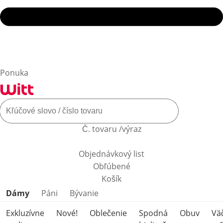
Ponuka
Č. tovaru /výraz
Objednávkový list
Obľúbené
Košík
Preskočiť kategórie produktov
Dámy
Páni
Bývanie
Exkluzívne
Nové!
Oblečenie
Spodná
Obuv
Vä