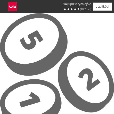
Nakupujte rýchlejšie
v aplikácii
(13.2 tsd)
Prejsť na hlavný obsah