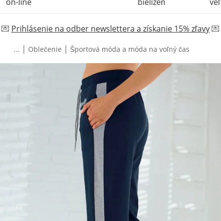
on-line
bielizeň
veľ
💌
Prihlásenie na odber newslettera a získanie 15% zľavy
💌
|
|
...
Oblečenie
Športová móda a móda na voľný čas