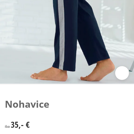
Klepnutím obrázok zväčšíte
Nohavice
35,- €
35,- €
iba