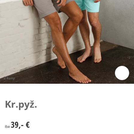
2 kusy
Klepnutím obrázok zväčšíte
Kr.pyž.
39,- €
39,- €
iba