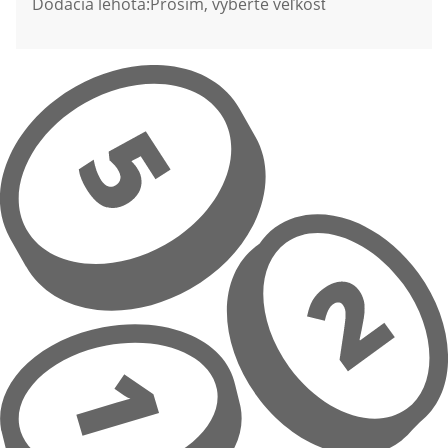
Dodacia lehota:
Prosím, vyberte veľkosť