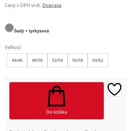
Ceny s DPH vrát.
Doprava
Šedý + tyrkysová
Veľkosť
44/46
48/50
52/54
56/58
60/62
Do košíka