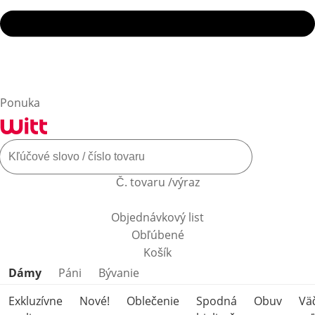
Ponuka
Č. tovaru /výraz
Objednávkový list
Obľúbené
Košík
Preskočiť kategórie produktov
Dámy
Páni
Bývanie
Exkluzívne
Nové!
Oblečenie
Spodná
Obuv
Vä