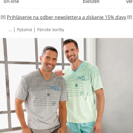
on-line
bielizeň
veľ
💌
Prihlásenie na odber newslettera a získanie 15% zľavy
💌
|
|
...
Pyžamá
Pánske šortky