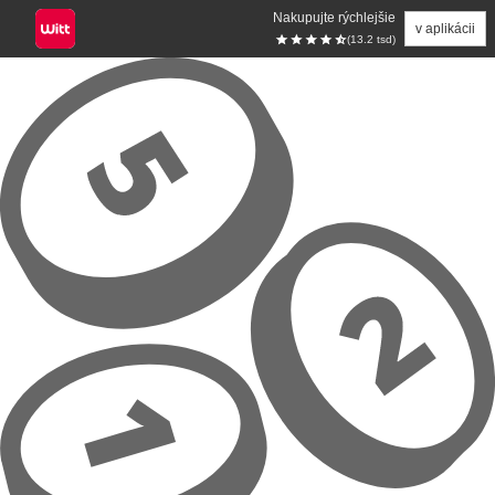
Nakupujte rýchlejšie
v aplikácii
(13.2 tsd)
Prejsť na hlavný obsah