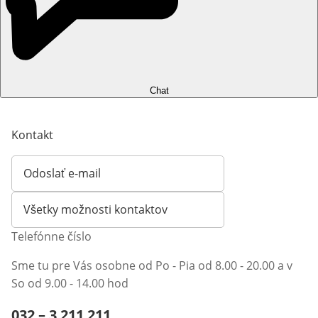
Chat
Kontakt
Odoslať e-mail
Otvorí e-mailového klienta
Všetky možnosti kontaktov
Telefónne číslo
Sme tu pre Vás osobne od Po - Pia od 8.00 - 20.00 a v
So od 9.00 - 14.00 hod
Telefónne číslo:
032 – 3 211 211
Otvárací telefónny klient