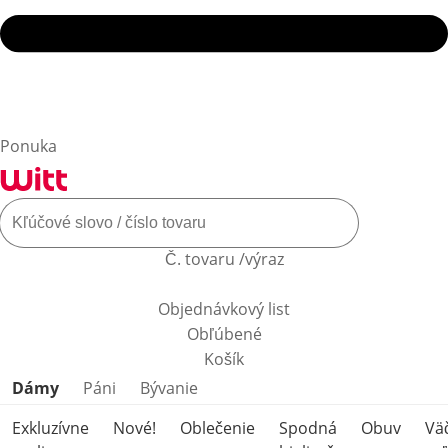
Ponuka
Č. tovaru /výraz
Objednávkový list
Obľúbené
Košík
Preskočiť kategórie produktov
Dámy
Páni
Bývanie
Exkluzívne
Nové!
Oblečenie
Spodná
Obuv
Vä