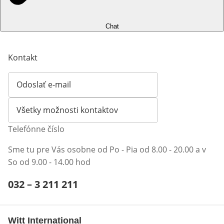
Chat
Kontakt
Odoslať e-mail
Otvorí e-mailového klienta
Všetky možnosti kontaktov
Telefónne číslo
Sme tu pre Vás osobne od Po - Pia od 8.00 - 20.00 a v
So od 9.00 - 14.00 hod
Telefónne číslo:
032 – 3 211 211
Otvárací telefónny klient
Witt International