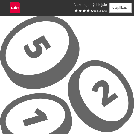
Nakupujte rýchlejšie
v aplikácii
(13.2 tsd)
Prejsť na hlavný obsah