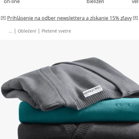
on-line
bielizeň
veľ
💌
Prihlásenie na odber newslettera a získanie 15% zľavy
💌
|
|
...
Oblečení
Pletené svetre