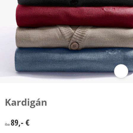
Klepnutím obrázok zväčšíte
Kardigán
89,- €
89,- €
iba