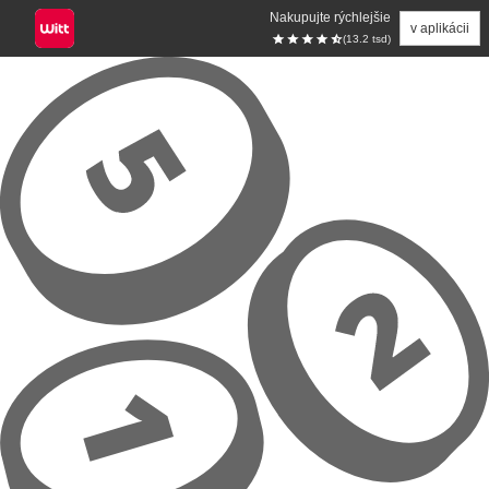
Nakupujte rýchlejšie
v aplikácii
(13.2 tsd)
Prejsť na hlavný obsah