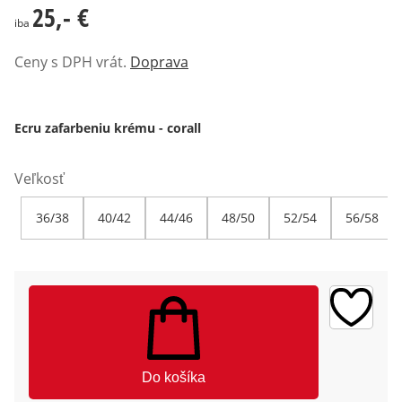
25,- €
25,- €
iba
Ceny s DPH vrát.
Doprava
Ecru zafarbeniu krému - corall
Veľkosť
36/38
40/42
44/46
48/50
52/54
56/58
Do košíka