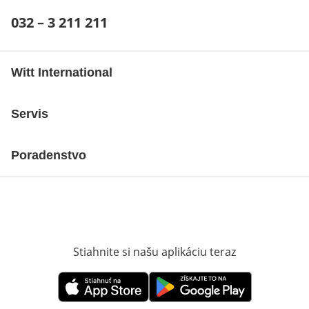
Telefónne číslo:
032 – 3 211 211
Otvárací telefónny klient
Witt International
Servis
Poradenstvo
Stiahnite si našu aplikáciu teraz
Otvorí sa vn
Otvorí sa vnovom okne
Otvorí sa vnovom okne