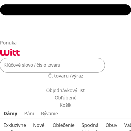
Ponuka
Č. tovaru /výraz
Objednávkový list
Obľúbené
Košík
Preskočiť kategórie produktov
Dámy
Páni
Bývanie
Exkluzívne
Nové!
Oblečenie
Spodná
Obuv
Vä