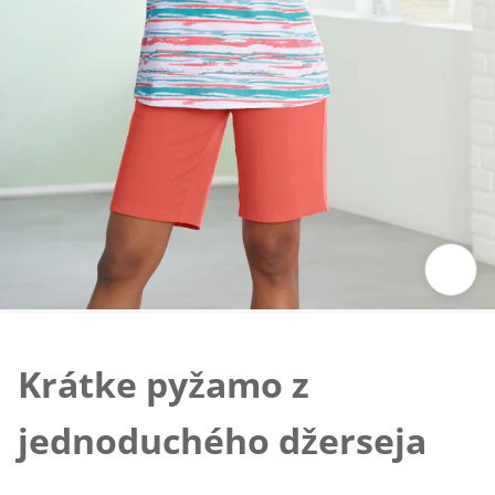
Klepnutím obrázok zväčšíte
Krátke pyžamo z
jednoduchého džerseja