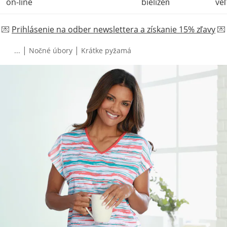
on-line
bielizeň
veľ
💌
Prihlásenie na odber newslettera a získanie 15% zľavy
💌
|
|
...
Nočné úbory
Krátke pyžamá