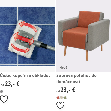
Nové
23,- €
Čistič kúpeľní a obkladov
23,- €
Súprava poťahov do
domácnosti
23,- €
23,- €
iba
23,- €
23,- €
od