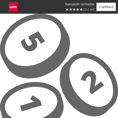
Nakupujte rýchlejšie
v aplikácii
(13.2 tsd)
Prejsť na hlavný obsah