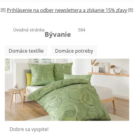
💌
Prihlásenie na odber newslettera a získanie 15% zľavy
💌
Úvodná stránka
produktov
584
Bývanie
Preskočiť ďalšie kategórie
Domáce textílie
Domáce potreby
Dobre sa vyspite!