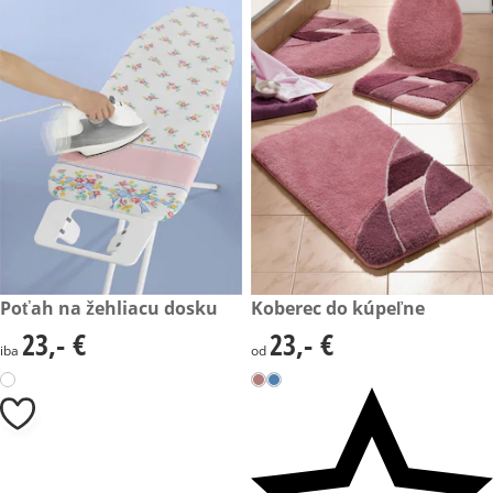
23,- €
Poťah na žehliacu dosku
23,- €
Koberec do kúpeľne
23,- €
23,- €
23,- €
23,- €
iba
od