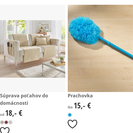
18,- €
Súprava poťahov do
15,- €
Prachovka
domácnosti
15,- €
15,- €
iba
18,- €
18,- €
od