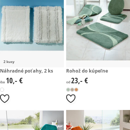
2 kusy
10,- €
Náhradné poťahy, 2 ks
23,- €
Rohož do kúpeľne
10,- €
23,- €
10,- €
23,- €
iba
od