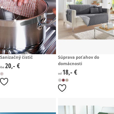
6 kusov
20,- €
Sanizačný čistič
18,- €
Súprava poťahov do
domácnosti
20,- €
20,- €
iba
18,- €
18,- €
od