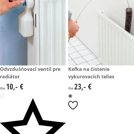
10,- €
Odvzdušňovací ventil pre
23,- €
Kefka na čistenie
radiátor
vykurovacích telies
10,- €
23,- €
10,- €
23,- €
iba
iba