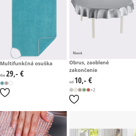
Nové
10,- €
Obrus, zaoblené
29,- €
Multifunkčná osuška
zakončenie
29,- €
29,- €
iba
10,- €
10,- €
od
+2