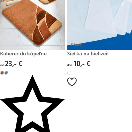
3 kusy
23,- €
Koberec do kúpeľne
10,- €
Sieťka na bielizeň
23,- €
10,- €
23,- €
10,- €
od
iba