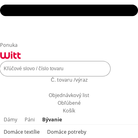
Ponuka
Č. tovaru /výraz
Objednávkový list
Obľúbené
Košík
Preskočiť kategórie produktov
Dámy
Páni
Bývanie
Domáce textílie
Domáce potreby