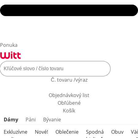
Ponuka
Č. tovaru /výraz
Objednávkový list
Obľúbené
Košík
Preskočiť kategórie produktov
Dámy
Páni
Bývanie
Exkluzívne
Nové!
Oblečenie
Spodná
Obuv
Vä