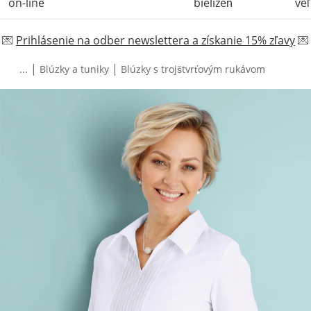
on-line
bielizeň
veľ
💌
Prihlásenie na odber newslettera a získanie 15% zľavy
💌
|
|
...
Blúzky a tuniky
Blúzky s trojštvrťovým rukávom