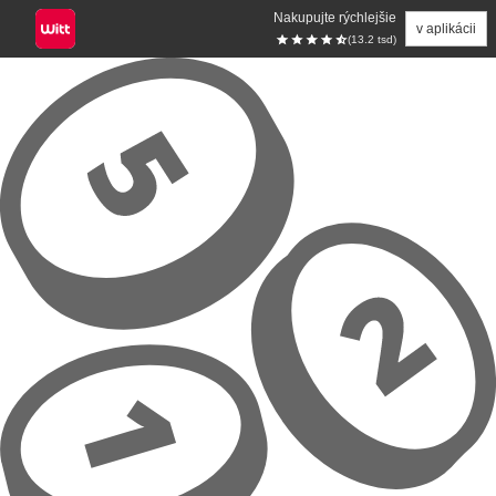
Nakupujte rýchlejšie
v aplikácii
(13.2 tsd)
Prejsť na hlavný obsah