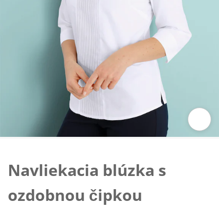
Klepnutím obrázok zväčšíte
Navliekacia blúzka s
ozdobnou čipkou