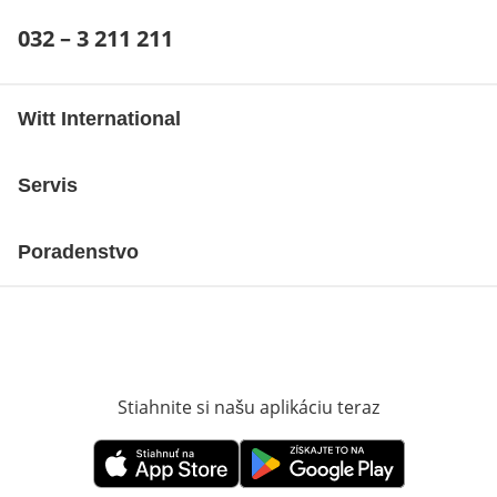
Telefónne číslo:
032 – 3 211 211
Otvárací telefónny klient
Witt International
Servis
Poradenstvo
Stiahnite si našu aplikáciu teraz
Otvorí sa vn
Otvorí sa vnovom okne
Otvorí sa vnovom okne