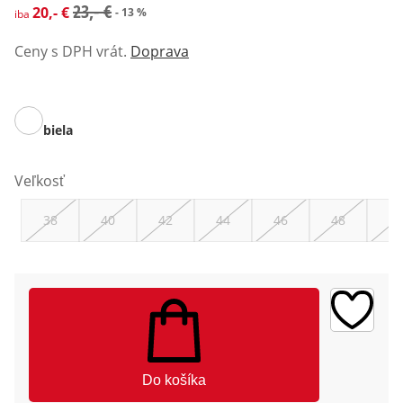
zľavnená cena: 20,- €, predchádzajúca cena: 23,- €
23,- €
20,- €
- 13 %
iba
Ceny s DPH vrát.
Doprava
biela
Veľkosť
38
40
42
44
46
48
50
Do košíka