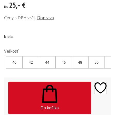
25,- €
25,- €
iba
Ceny s DPH vrát.
Doprava
biela
Veľkosť
40
42
44
46
48
50
52
Do košíka