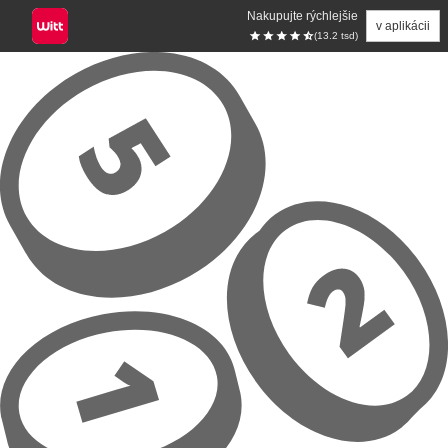
Nakupujte rýchlejšie
v aplikácii
(13.2 tsd)
Prejsť na hlavný obsah