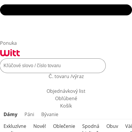
Ponuka
Č. tovaru /výraz
Objednávkový list
Obľúbené
Košík
Preskočiť kategórie produktov
Dámy
Páni
Bývanie
Exkluzívne
Nové!
Oblečenie
Spodná
Obuv
Vä