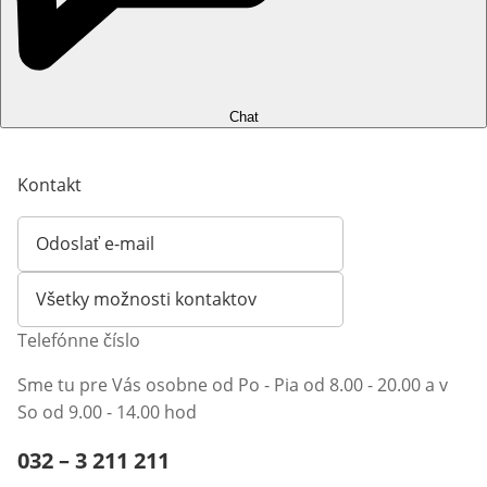
Chat
Kontakt
Odoslať e-mail
Otvorí e-mailového klienta
Všetky možnosti kontaktov
Telefónne číslo
Sme tu pre Vás osobne od Po - Pia od 8.00 - 20.00 a v
So od 9.00 - 14.00 hod
Telefónne číslo:
032 – 3 211 211
Otvárací telefónny klient