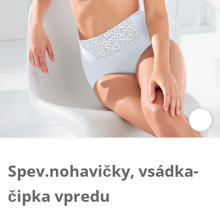
Klepnutím obrázok zväčšíte
Spev.nohavičky, vsádka-
čipka vpredu