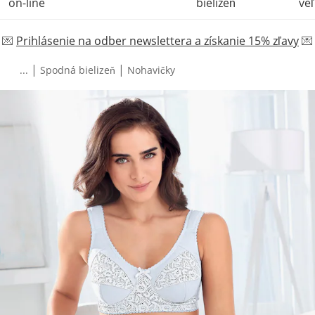
on-line
bielizeň
veľ
💌
Prihlásenie na odber newslettera a získanie 15% zľavy
💌
|
|
...
Spodná bielizeň
Nohavičky