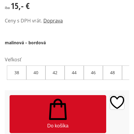
15,- €
15,- €
iba
Ceny s DPH vrát.
Doprava
malinová – bordová
Veľkosť
38
40
42
44
46
48
50
Do košíka