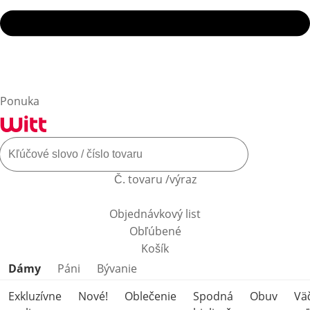
Ponuka
Č. tovaru /výraz
Objednávkový list
Obľúbené
Košík
Preskočiť kategórie produktov
Dámy
Páni
Bývanie
Exkluzívne
Nové!
Oblečenie
Spodná
Obuv
Vä