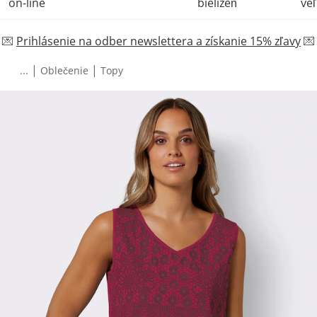
on-line
bielizeň
veľ
💌
Prihlásenie na odber newslettera a získanie 15% zľavy
💌
|
|
...
Oblečenie
Topy