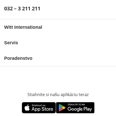
Telefónne číslo:
032 – 3 211 211
Otvárací telefónny klient
Witt International
Servis
Poradenstvo
Stiahnite si našu aplikáciu teraz
Otvorí sa vn
Otvorí sa vnovom okne
Otvorí sa vnovom okne