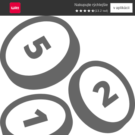
Nakupujte rýchlejšie
v aplikácii
(13.2 tsd)
Prejsť na hlavný obsah