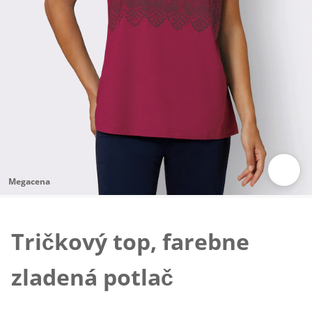
Megacena
Klepnutím obrázok zväčšíte
Tričkový top, farebne
zladená potlač