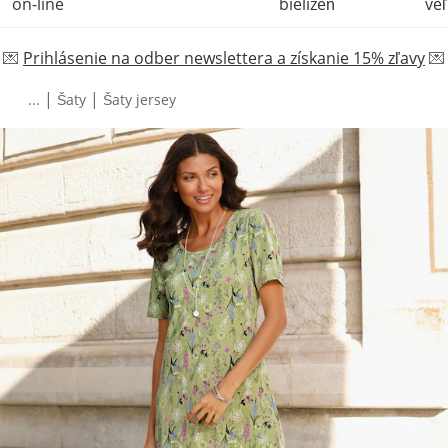
on-line
bielizeň
veľ
💌
Prihlásenie na odber newslettera a získanie 15% zľavy
💌
|
|
...
Šaty
Šaty jersey