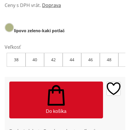
Ceny s DPH vrát.
Doprava
lipovo zeleno-kaki potlač
Veľkosť
38
40
42
44
46
48
50
Do košíka