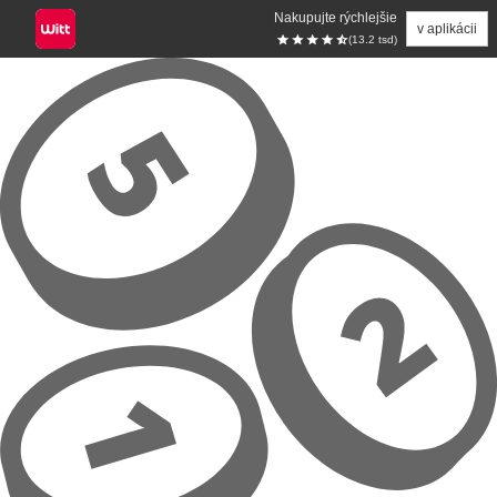
Nakupujte rýchlejšie
v aplikácii
(13.2 tsd)
Prejsť na hlavný obsah