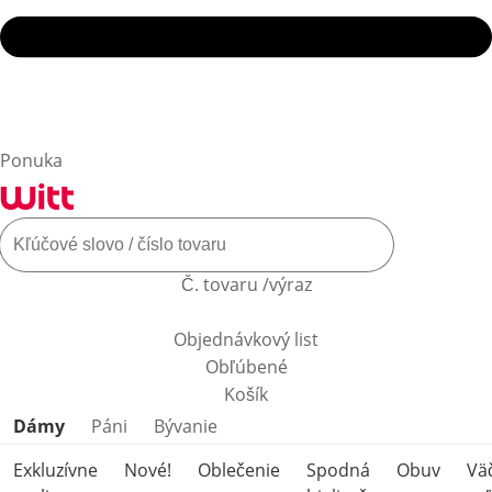
Ponuka
Č. tovaru /výraz
Objednávkový list
Obľúbené
Košík
Preskočiť kategórie produktov
Dámy
Páni
Bývanie
Exkluzívne
Nové!
Oblečenie
Spodná
Obuv
Vä