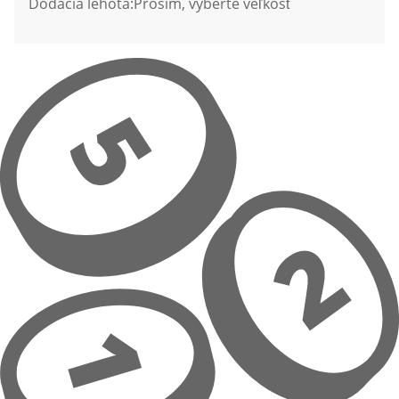
Dodacia lehota:
Prosím, vyberte veľkosť