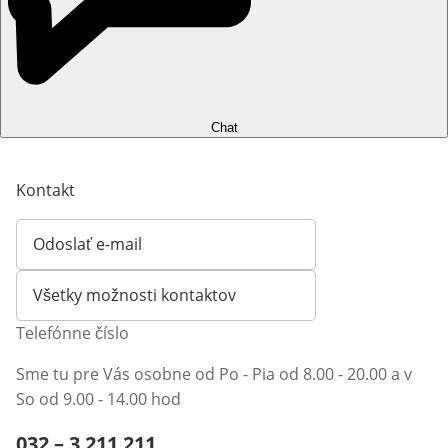
Chat
Kontakt
Odoslať e-mail
Otvorí e-mailového klienta
Všetky možnosti kontaktov
Telefónne číslo
Sme tu pre Vás osobne od Po - Pia od 8.00 - 20.00 a v
So od 9.00 - 14.00 hod
Telefónne číslo:
032 – 3 211 211
Otvárací telefónny klient