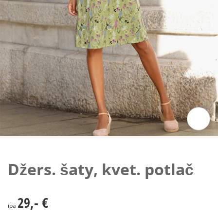
Klepnutím obrázok zväčšíte
Džers. šaty, kvet. potlač
29,- €
29,- €
iba