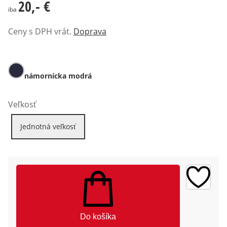
20,- €
20,- €
iba
Ceny s DPH vrát.
Doprava
námornícka modrá
Veľkosť
Jednotná veľkosť
Do košíka