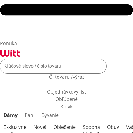
Ponuka
Č. tovaru /výraz
Objednávkový list
Obľúbené
Košík
Preskočiť kategórie produktov
Dámy
Páni
Bývanie
Exkluzívne
Nové!
Oblečenie
Spodná
Obuv
Vä