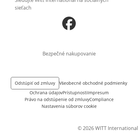
Sledujte Witt International na sociálnych
sieťach
Otvorí sa vnovom okne
Bezpečné nakupovanie
Odstúpiť od zmluvy
Všeobecné obchodné podmienky
Ochrana údajov
Prístupnosti
Impresum
Právo na odstúpenie od zmluvy
Compliance
Nastavenia súborov cookie
© 2026 WITT International