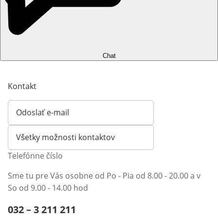
Chat
Kontakt
Odoslať e-mail
Otvorí e-mailového klienta
Všetky možnosti kontaktov
Telefónne číslo
Sme tu pre Vás osobne od Po - Pia od 8.00 - 20.00 a v
So od 9.00 - 14.00 hod
Telefónne číslo:
032 – 3 211 211
Otvárací telefónny klient