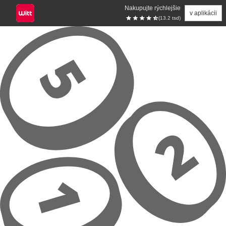
Nakupujte rýchlejšie
v aplikácii
(13.2 tsd)
Prejsť na hlavný obsah