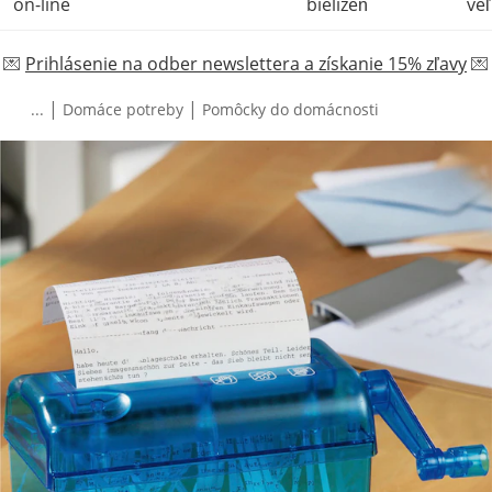
on-line
bielizeň
veľ
💌
Prihlásenie na odber newslettera a získanie 15% zľavy
💌
|
|
...
Domáce potreby
Pomôcky do domácnosti