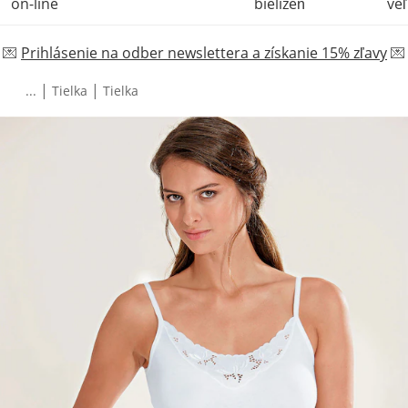
on-line
bielizeň
veľ
💌
Prihlásenie na odber newslettera a získanie 15% zľavy
💌
|
|
...
Tielka
Tielka