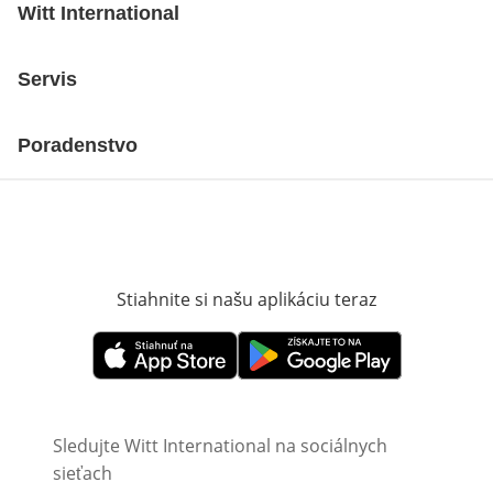
Witt International
Servis
Poradenstvo
Stiahnite si našu aplikáciu teraz
Otvorí sa vn
Otvorí sa vnovom okne
Otvorí sa vnovom okne
Sledujte Witt International na sociálnych
sieťach