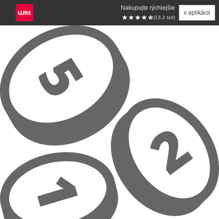
Nakupujte rýchlejšie
v aplikácii
(13.2 tsd)
Prejsť na hlavný obsah