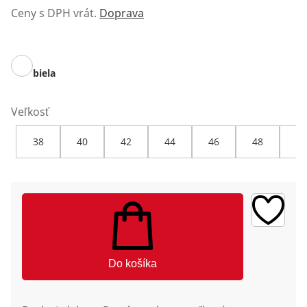
Ceny s DPH vrát.
Doprava
biela
Veľkosť
38
40
42
44
46
48
50
Do košíka