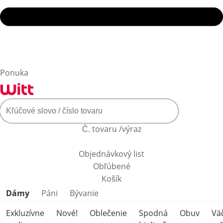
Ponuka
Č. tovaru /výraz
Objednávkový list
Obľúbené
Košík
Preskočiť kategórie produktov
Dámy
Páni
Bývanie
Exkluzívne
Nové!
Oblečenie
Spodná
Obuv
Vä