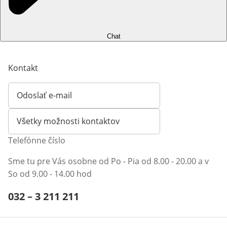
Chat
Kontakt
Odoslať e-mail
Otvorí e-mailového klienta
Všetky možnosti kontaktov
Telefónne číslo
Sme tu pre Vás osobne od Po - Pia od 8.00 - 20.00 a v
So od 9.00 - 14.00 hod
Telefónne číslo:
032 – 3 211 211
Otvárací telefónny klient