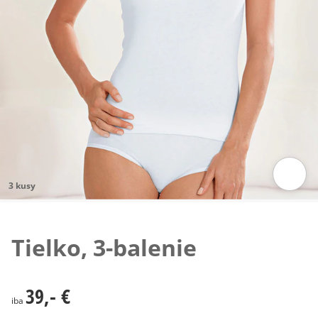
3 kusy
Klepnutím obrázok zväčšíte
Tielko, 3-balenie
39,- €
39,- €
iba