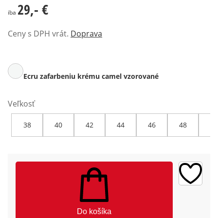
29,- €
29,- €
iba
Ceny s DPH vrát.
Doprava
Ecru zafarbeniu krému camel vzorované
Veľkosť
38
40
42
44
46
48
50
Do košíka