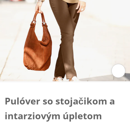
Klepnutím obrázok zväčšíte
Pulóver so stojačikom a
intarziovým úpletom