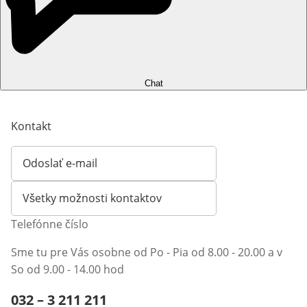
Chat
Kontakt
Odoslať e-mail
Otvorí e-mailového klienta
Všetky možnosti kontaktov
Telefónne číslo
Sme tu pre Vás osobne od Po - Pia od 8.00 - 20.00 a v
So od 9.00 - 14.00 hod
Telefónne číslo:
032 – 3 211 211
Otvárací telefónny klient