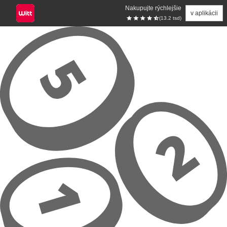
Nakupujte rýchlejšie
v aplikácii
(13.2 tsd)
Prejsť na hlavný obsah