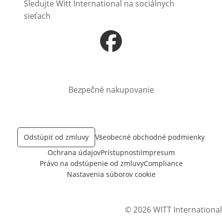
Sledujte Witt International na sociálnych
sieťach
Otvorí sa vnovom okne
Bezpečné nakupovanie
Odstúpiť od zmluvy
Všeobecné obchodné podmienky
Ochrana údajov
Prístupnosti
Impresum
Právo na odstúpenie od zmluvy
Compliance
Nastavenia súborov cookie
© 2026 WITT International