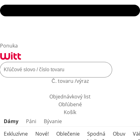
Ponuka
Č. tovaru /výraz
Objednávkový list
Obľúbené
Košík
Preskočiť kategórie produktov
Dámy
Páni
Bývanie
Exkluzívne
Nové!
Oblečenie
Spodná
Obuv
Vä