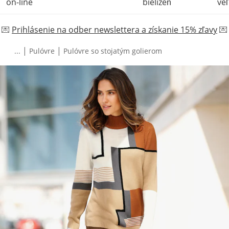
on-line
bielizeň
veľ
💌
Prihlásenie na odber newslettera a získanie 15% zľavy
💌
|
|
...
Pulóvre
Pulóvre so stojatým golierom