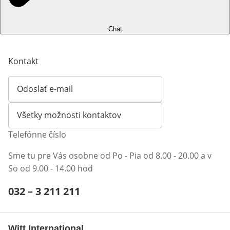
Chat
Kontakt
Odoslať e-mail
Otvorí e-mailového klienta
Všetky možnosti kontaktov
Telefónne číslo
Sme tu pre Vás osobne od Po - Pia od 8.00 - 20.00 a v
So od 9.00 - 14.00 hod
Telefónne číslo:
032 – 3 211 211
Otvárací telefónny klient
Witt International