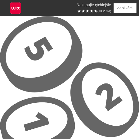
Nakupujte rýchlejšie
v aplikácii
(13.2 tsd)
Prejsť na hlavný obsah