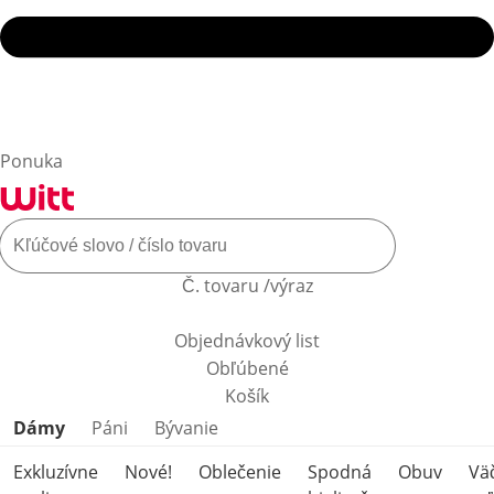
Ponuka
Č. tovaru /výraz
Objednávkový list
Obľúbené
Košík
Preskočiť kategórie produktov
Dámy
Páni
Bývanie
Exkluzívne
Nové!
Oblečenie
Spodná
Obuv
Vä