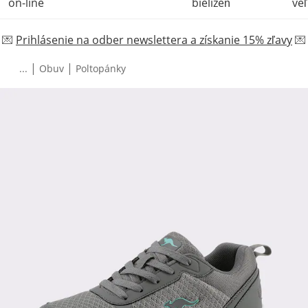
on-line
bielizeň
veľ
💌
Prihlásenie na odber newslettera a získanie 15% zľavy
💌
|
|
...
Obuv
Poltopánky