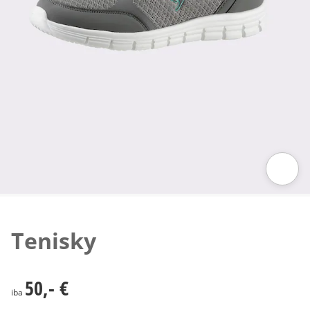
Klepnutím obrázok zväčšíte
Tenisky
50,- €
50,- €
iba