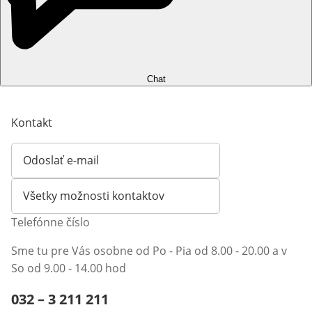
Chat
Kontakt
Odoslať e-mail
Otvorí e-mailového klienta
Všetky možnosti kontaktov
Telefónne číslo
Sme tu pre Vás osobne od Po - Pia od 8.00 - 20.00 a v
So od 9.00 - 14.00 hod
Telefónne číslo:
032 – 3 211 211
Otvárací telefónny klient