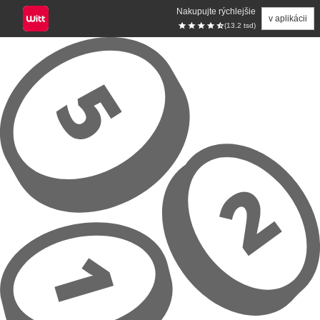
Nakupujte rýchlejšie
v aplikácii
(13.2 tsd)
Prejsť na hlavný obsah