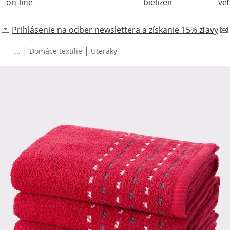
on-line
bielizeň
veľ
💌
Prihlásenie na odber newslettera a získanie 15% zľavy
💌
|
|
...
Domáce textílie
Uteráky