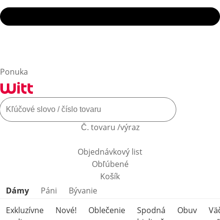
Ponuka
Č. tovaru /výraz
Objednávkový list
Obľúbené
Košík
Preskočiť kategórie produktov
Dámy
Páni
Bývanie
Exkluzívne
Nové!
Oblečenie
Spodná
Obuv
Vä