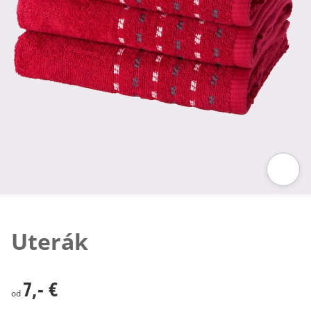
Klepnutím obrázok zväčšíte
Uterák
7,- €
7,- €
od