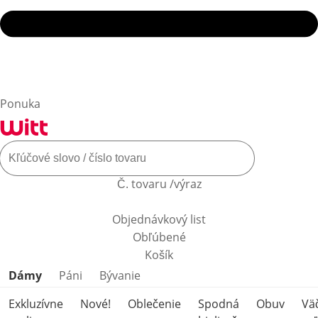
Ponuka
Č. tovaru /výraz
Objednávkový list
Obľúbené
Košík
Preskočiť kategórie produktov
Dámy
Páni
Bývanie
Exkluzívne
Nové!
Oblečenie
Spodná
Obuv
Vä