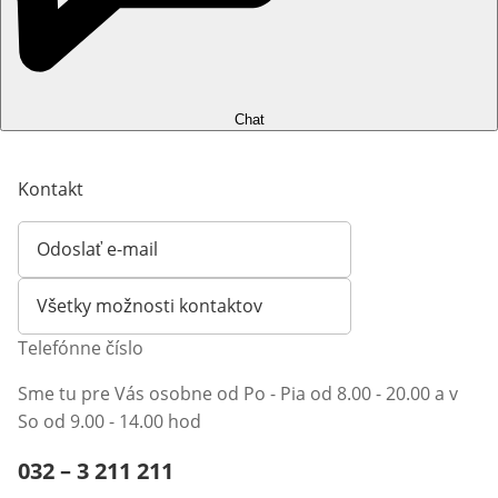
Chat
Kontakt
Odoslať e-mail
Otvorí e-mailového klienta
Všetky možnosti kontaktov
Telefónne číslo
Sme tu pre Vás osobne od Po - Pia od 8.00 - 20.00 a v
So od 9.00 - 14.00 hod
Telefónne číslo:
032 – 3 211 211
Otvárací telefónny klient