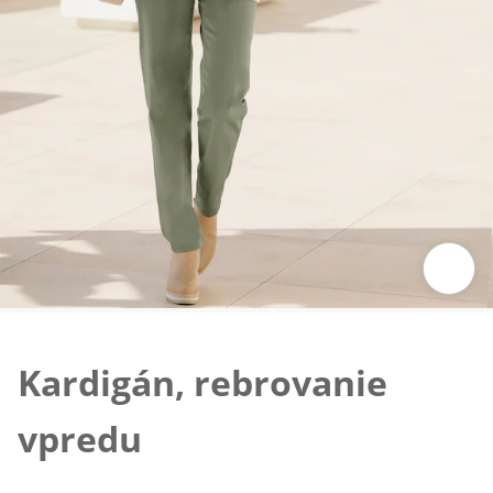
Klepnutím obrázok zväčšíte
Kardigán, rebrovanie
vpredu