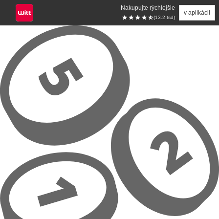
Nakupujte rýchlejšie
v aplikácii
(13.2 tsd)
Prejsť na hlavný obsah