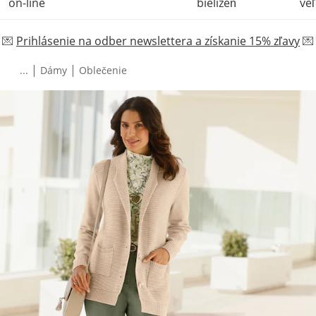
on-line
bielizeň
veľ
💌
Prihlásenie na odber newslettera a získanie 15% zľavy
💌
|
|
...
Dámy
Oblečenie