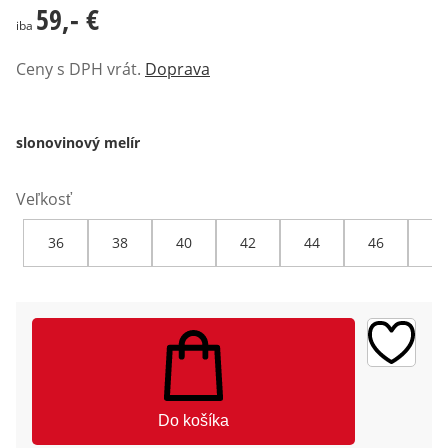
59,- €
59,- €
iba
Ceny s DPH vrát.
Doprava
slonovinový melír
Veľkosť
36
38
40
42
44
46
48
Do košíka