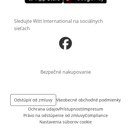
Otvorí sa vnovom okne
Otvorí sa vnovom okne
Sledujte Witt International na sociálnych
sieťach
Otvorí sa vnovom okne
Bezpečné nakupovanie
Odstúpiť od zmluvy
Všeobecné obchodné podmienky
Ochrana údajov
Prístupnosti
Impresum
Právo na odstúpenie od zmluvy
Compliance
Nastavenia súborov cookie