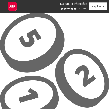
Nakupujte rýchlejšie
v aplikácii
(13.2 tsd)
Prejsť na hlavný obsah