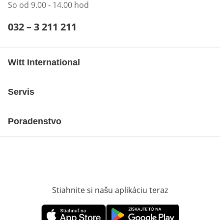
So od 9.00 - 14.00 hod
Telefónne číslo:
032 – 3 211 211
Otvárací telefónny klient
Witt International
Servis
Poradenstvo
Stiahnite si našu aplikáciu teraz
Otvorí sa vn