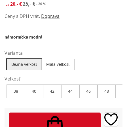
zľavnená cena: 20,- €, predchádzajúca cena: 25,- €
25,- €
20,- €
- 20 %
iba
Ceny s DPH vrát.
Doprava
námornícka modrá
Varianta
Bežná veľkosť
Malá veľkosť
Veľkosť
38
40
42
44
46
48
50