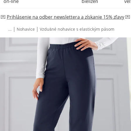
on-line
bielizeň
veľ
💌
Prihlásenie na odber newslettera a získanie 15% zľavy
💌
|
|
...
Nohavice
Vzdušné nohavice s elastickým pásom