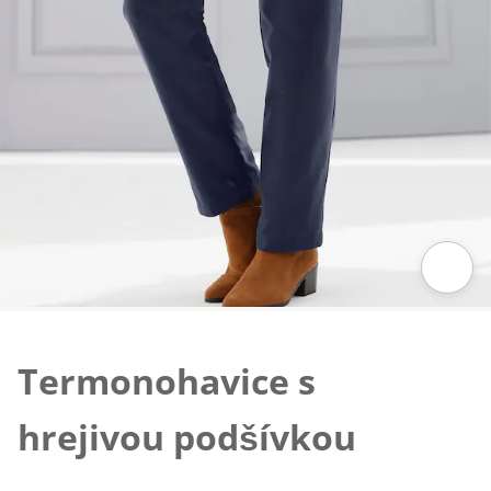
Klepnutím obrázok zväčšíte
Termonohavice s
hrejivou podšívkou