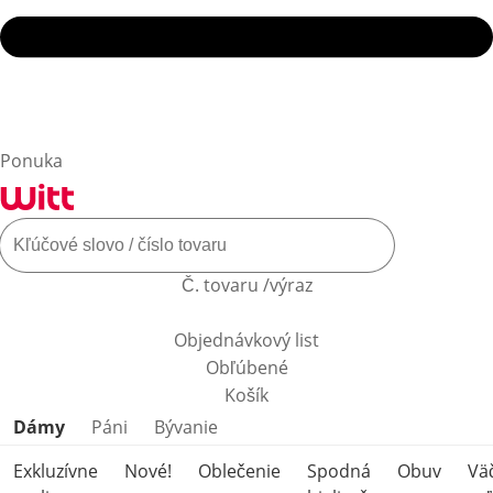
Ponuka
Č. tovaru /výraz
Objednávkový list
Obľúbené
Košík
Preskočiť kategórie produktov
Dámy
Páni
Bývanie
Exkluzívne
Nové!
Oblečenie
Spodná
Obuv
Vä