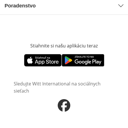
Poradenstvo
Stiahnite si našu aplikáciu teraz
Otvorí sa vn
Otvorí sa vnovom okne
Otvorí sa vnovom okne
Sledujte Witt International na sociálnych
sieťach
Otvorí sa vnovom okne