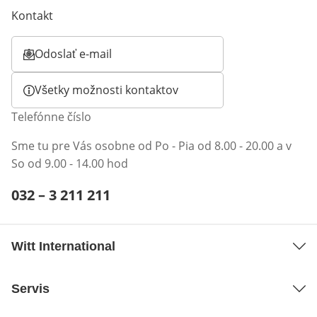
Kontakt
Odoslať e-mail
Otvorí e-mailového klienta
Všetky možnosti kontaktov
Telefónne číslo
Sme tu pre Vás osobne od Po - Pia od 8.00 - 20.00 a v
So od 9.00 - 14.00 hod
Telefónne číslo:
032 – 3 211 211
Otvárací telefónny klient
Witt International
Servis