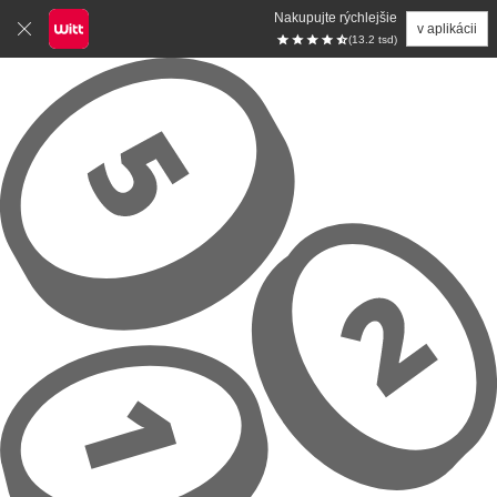
Nakupujte rýchlejšie
v aplikácii
(13.2 tsd)
Prejsť na hlavný obsah