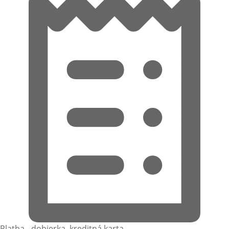
Platba - dobierka, kreditná karta