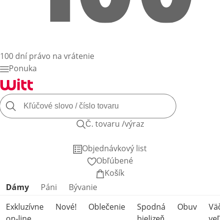
100 dní právo na vrátenie
Ponuka
Č. tovaru /výraz
Objednávkový list
Obľúbené
Košík
Preskočiť kategórie produktov
Dámy
Páni
Bývanie
Exkluzívne
Nové!
Oblečenie
Spodná
Obuv
Vä
on-line
bielizeň
veľ