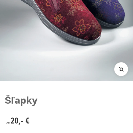
Klepnutím obrázok zväčšíte
Šľapky
20,- €
20,- €
iba