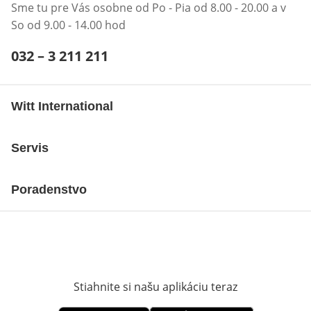
Sme tu pre Vás osobne od Po - Pia od 8.00 - 20.00 a v
So od 9.00 - 14.00 hod
Telefónne číslo:
032 – 3 211 211
Otvárací telefónny klient
Witt International
Servis
Poradenstvo
Stiahnite si našu aplikáciu teraz
Otvorí sa vn