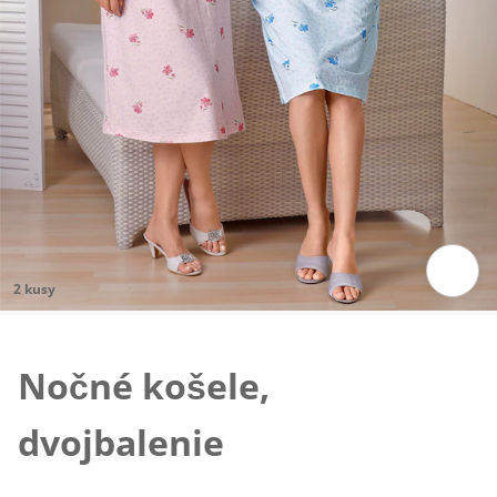
2 kusy
Klepnutím obrázok zväčšíte
Nočné košele,
dvojbalenie