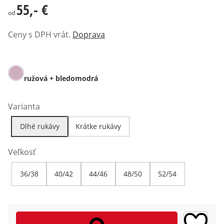
55,- €
55,- €
od
Ceny s DPH vrát.
Doprava
ružová + bledomodrá
Varianta
Dlhé rukávy
Krátke rukávy
Veľkosť
36/38
40/42
44/46
48/50
52/54