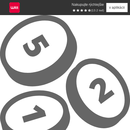
Nakupujte rýchlejšie
v aplikácii
(13.2 tsd)
Prejsť na hlavný obsah