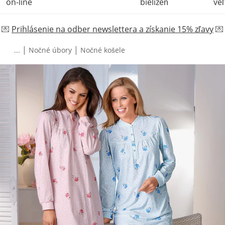
on-line
bielizeň
veľ
💌
Prihlásenie na odber newslettera a získanie 15% zľavy
💌
|
|
...
Nočné úbory
Nočné košele