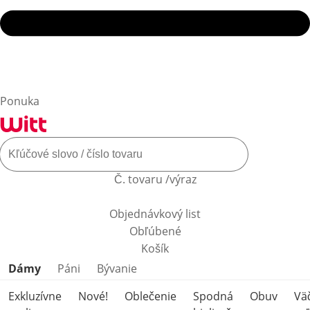
Ponuka
Č. tovaru /výraz
Objednávkový list
Obľúbené
Košík
Preskočiť kategórie produktov
Dámy
Páni
Bývanie
Exkluzívne
Nové!
Oblečenie
Spodná
Obuv
Vä