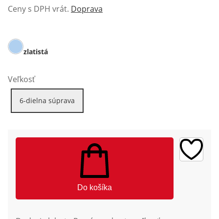
Ceny s DPH vrát.
Doprava
zlatistá
Veľkosť
6-dielna súprava
Do košíka