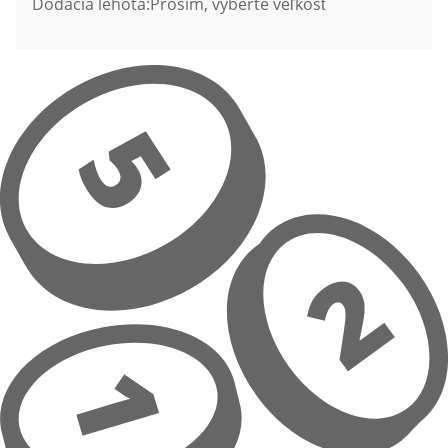
Dodacia lehota:
Prosím, vyberte veľkosť