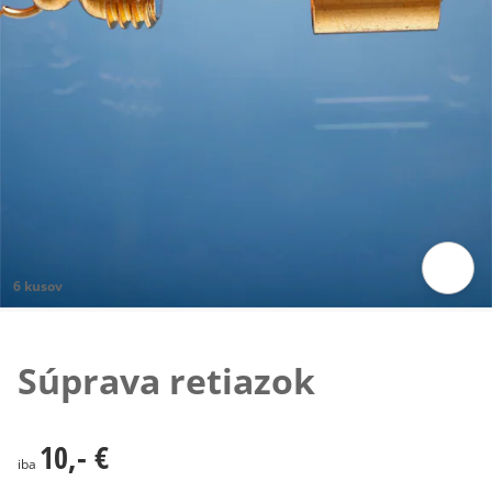
6 kusov
Klepnutím obrázok zväčšíte
Súprava retiazok
10,- €
10,- €
iba