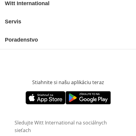
Witt International
Servis
Poradenstvo
Stiahnite si našu aplikáciu teraz
Otvorí sa vn
Otvorí sa vnovom okne
Otvorí sa vnovom okne
Sledujte Witt International na sociálnych
sieťach