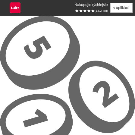
Nakupujte rýchlejšie
v aplikácii
(13.2 tsd)
Prejsť na hlavný obsah