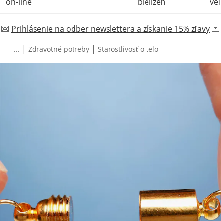
on-line
bielizeň
veľ
💌
Prihlásenie na odber newslettera a získanie 15% zľavy
💌
|
|
...
Zdravotné potreby
Starostlivosť o telo