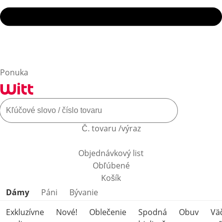
Ponuka
Č. tovaru /výraz
Objednávkový list
Obľúbené
Košík
Preskočiť kategórie produktov
Dámy
Páni
Bývanie
Exkluzívne
Nové!
Oblečenie
Spodná
Obuv
Vä