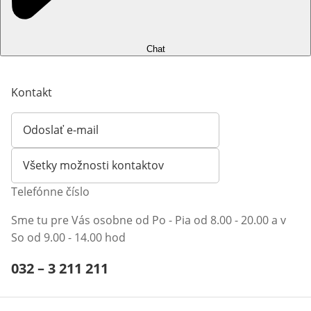
Chat
Kontakt
Odoslať e-mail
Otvorí e-mailového klienta
Všetky možnosti kontaktov
Telefónne číslo
Sme tu pre Vás osobne od Po - Pia od 8.00 - 20.00 a v
So od 9.00 - 14.00 hod
Telefónne číslo:
032 – 3 211 211
Otvárací telefónny klient