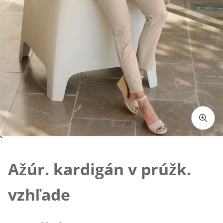
Klepnutím obrázok zväčšíte
Ažúr. kardigán v prúžk.
vzhľade