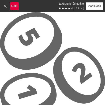
Nakupujte rýchlejšie
v aplikácii
(13.2 tsd)
Prejsť na hlavný obsah