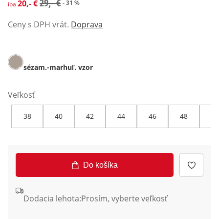
zľavnená cena: 20,- €, predchádzajúca cena: 29,- €
29,- €
20,- €
- 31 %
iba
Ceny s DPH vrát.
Doprava
sézam.-marhuľ. vzor
Veľkosť
38
40
42
44
46
48
50
Do košíka
Dodacia lehota:
Prosím, vyberte veľkosť