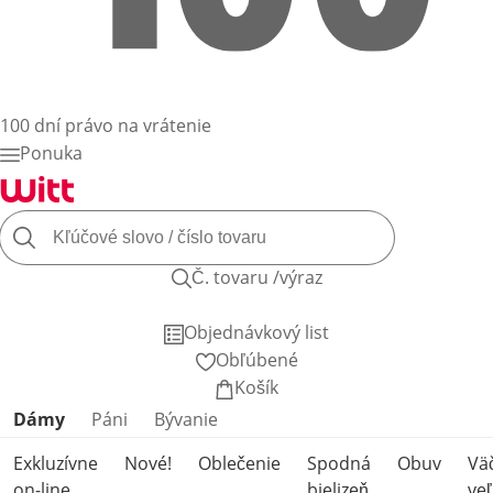
100 dní právo na vrátenie
Ponuka
Č. tovaru /výraz
Objednávkový list
Obľúbené
Košík
Preskočiť kategórie produktov
Dámy
Páni
Bývanie
Exkluzívne
Nové!
Oblečenie
Spodná
Obuv
Vä
on-line
bielizeň
veľ