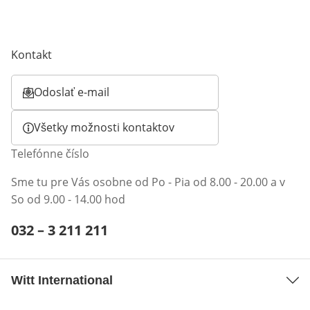
Kontakt
Odoslať e-mail
Otvorí e-mailového klienta
Všetky možnosti kontaktov
Telefónne číslo
Sme tu pre Vás osobne od Po - Pia od 8.00 - 20.00 a v
So od 9.00 - 14.00 hod
Telefónne číslo:
032 – 3 211 211
Otvárací telefónny klient
Witt International