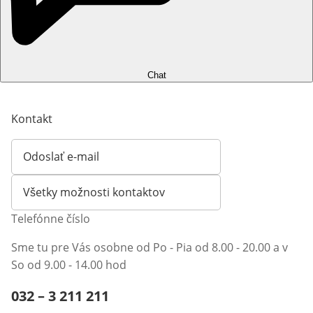
Chat
Kontakt
Odoslať e-mail
Otvorí e-mailového klienta
Všetky možnosti kontaktov
Telefónne číslo
Sme tu pre Vás osobne od Po - Pia od 8.00 - 20.00 a v
So od 9.00 - 14.00 hod
Telefónne číslo:
032 – 3 211 211
Otvárací telefónny klient