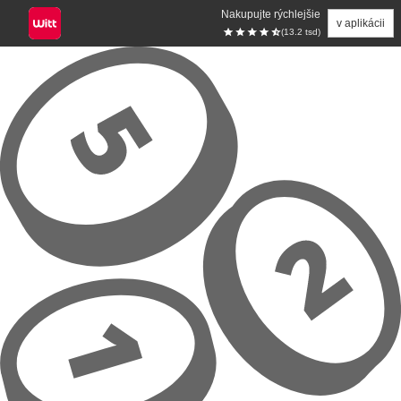
Nakupujte rýchlejšie
v aplikácii
(13.2 tsd)
Prejsť na hlavný obsah