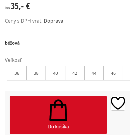
35,- €
35,- €
iba
Ceny s DPH vrát.
Doprava
béžová
Veľkosť
36
38
40
42
44
46
48
Do košíka