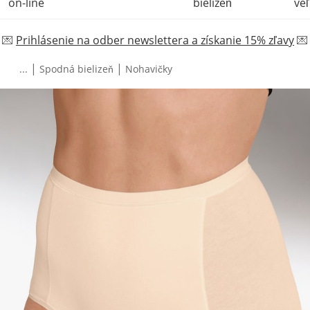
on-line
bielizeň
veľ
💌
Prihlásenie na odber newslettera a získanie 15% zľavy
💌
|
|
...
Spodná bielizeň
Nohavičky