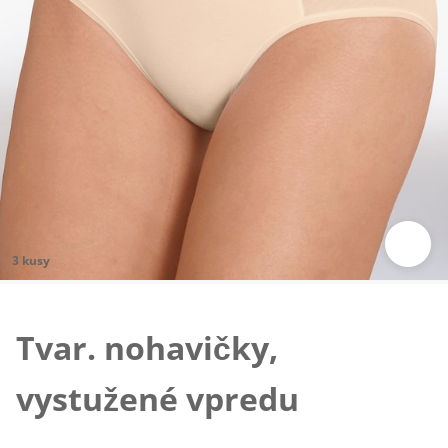
3 kusy
Klepnutím obrázok zväčšíte
Tvar. nohavičky,
vystužené vpredu