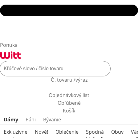
Ponuka
Č. tovaru /výraz
Objednávkový list
Obľúbené
Košík
Preskočiť kategórie produktov
Dámy
Páni
Bývanie
Exkluzívne
Nové!
Oblečenie
Spodná
Obuv
Vä