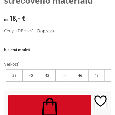
strečového materiálu
18,- €
18,- €
iba
Ceny s DPH vrát.
Doprava
bielená modrá
Veľkosť
38
40
42
44
46
48
50