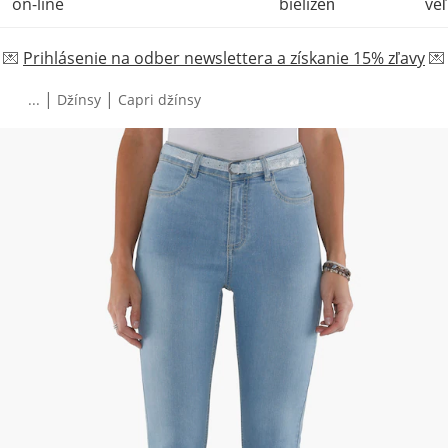
on-line
bielizeň
veľ
💌
Prihlásenie na odber newslettera a získanie 15% zľavy
💌
|
|
...
Džínsy
Capri džínsy