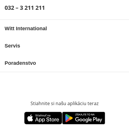
Telefónne číslo:
032 – 3 211 211
Otvárací telefónny klient
Witt International
Servis
Poradenstvo
Stiahnite si našu aplikáciu teraz
Otvorí sa vn
Otvorí sa vnovom okne
Otvorí sa vnovom okne