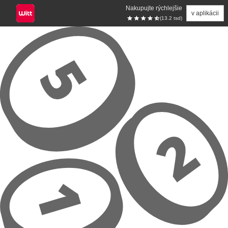
Nakupujte rýchlejšie
v aplikácii
(13.2 tsd)
Prejsť na hlavný obsah