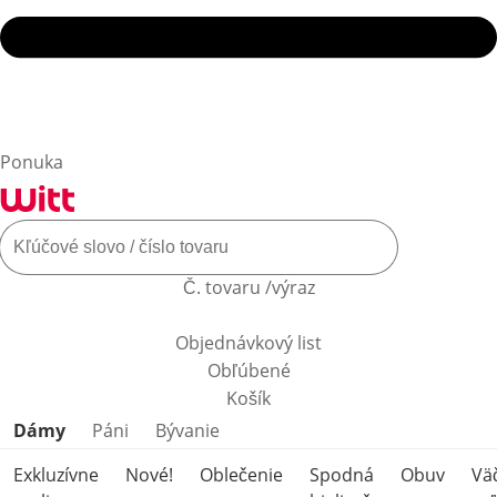
Ponuka
Č. tovaru /výraz
Objednávkový list
Obľúbené
Košík
Preskočiť kategórie produktov
Dámy
Páni
Bývanie
Exkluzívne
Nové!
Oblečenie
Spodná
Obuv
Vä