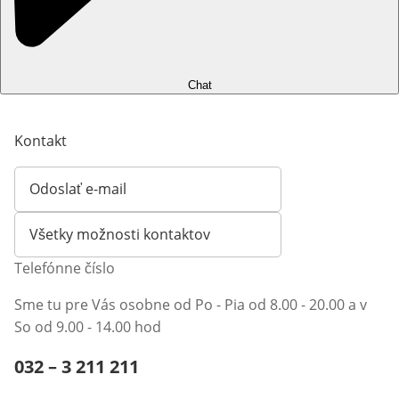
Chat
Kontakt
Odoslať e-mail
Otvorí e-mailového klienta
Všetky možnosti kontaktov
Telefónne číslo
Sme tu pre Vás osobne od Po - Pia od 8.00 - 20.00 a v
So od 9.00 - 14.00 hod
Telefónne číslo:
032 – 3 211 211
Otvárací telefónny klient