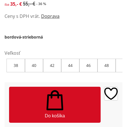
zľavnená cena: 35,- €, predchádzajúca cena: 55,- €
55,- €
35,- €
- 36 %
iba
Ceny s DPH vrát.
Doprava
bordová-strieborná
Veľkosť
38
40
42
44
46
48
50
Do košíka