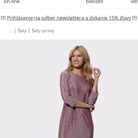
on-line
bielizeň
veľ
💌
Prihlásenie na odber newslettera a získanie 15% zľavy
💌
|
|
...
Šaty
Šaty jersey