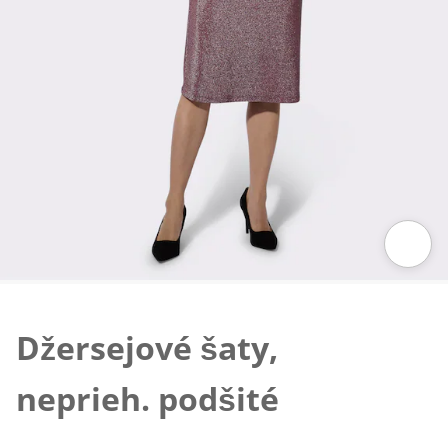
Klepnutím obrázok zväčšíte
Džersejové šaty,
neprieh. podšité