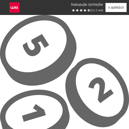
Nakupujte rýchlejšie
v aplikácii
(13.2 tsd)
Prejsť na hlavný obsah