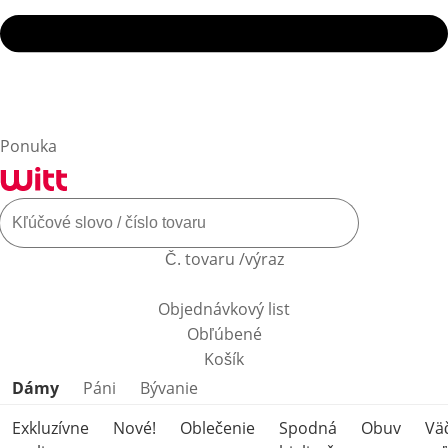
Ponuka
Č. tovaru /výraz
Objednávkový list
Obľúbené
Košík
Preskočiť kategórie produktov
Dámy
Páni
Bývanie
Exkluzívne
Nové!
Oblečenie
Spodná
Obuv
Vä