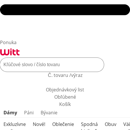
Ponuka
Č. tovaru /výraz
Objednávkový list
Obľúbené
Košík
Preskočiť kategórie produktov
Dámy
Páni
Bývanie
Exkluzívne
Nové!
Oblečenie
Spodná
Obuv
Vä