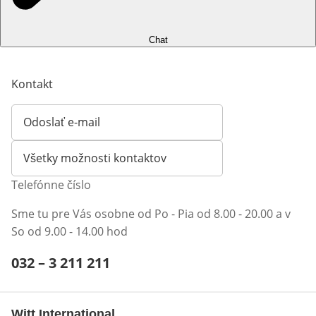
Chat
Kontakt
Odoslať e-mail
Otvorí e-mailového klienta
Všetky možnosti kontaktov
Telefónne číslo
Sme tu pre Vás osobne od Po - Pia od 8.00 - 20.00 a v
So od 9.00 - 14.00 hod
Telefónne číslo:
032 – 3 211 211
Otvárací telefónny klient
Witt International