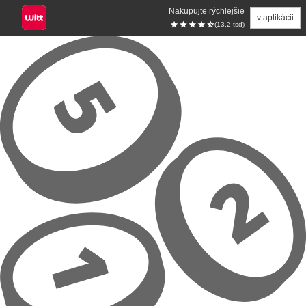
Nakupujte rýchlejšie
v aplikácii
(13.2 tsd)
Prejsť na hlavný obsah