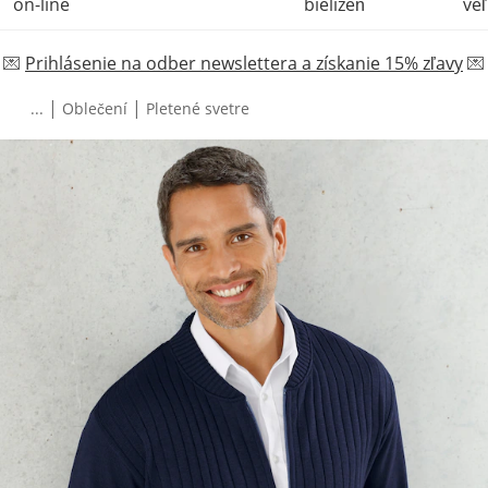
on-line
bielizeň
veľ
💌
Prihlásenie na odber newslettera a získanie 15% zľavy
💌
|
|
...
Oblečení
Pletené svetre