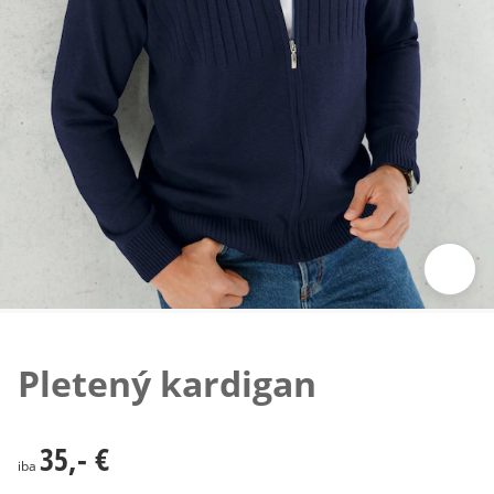
Klepnutím obrázok zväčšíte
Pletený kardigan
35,- €
35,- €
iba