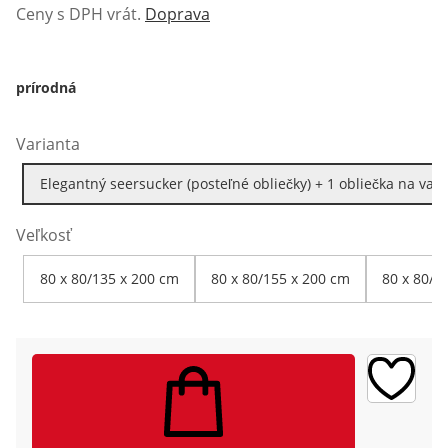
Ceny s DPH vrát.
Doprava
prírodná
Varianta
Elegantný seersucker (posteľné obliečky) + 1 obliečka na va
Veľkosť
80 x 80/135 x 200 cm
80 x 80/155 x 200 cm
80 x 80/1