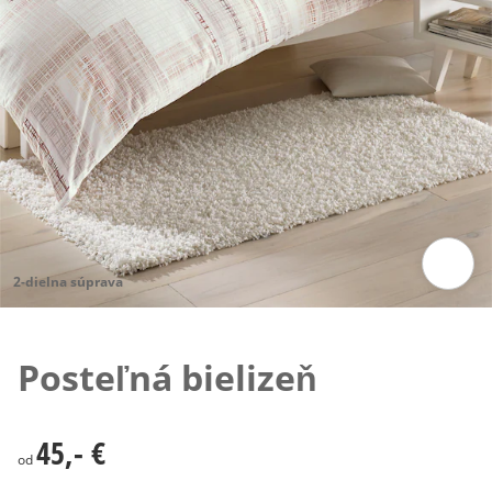
2-dielna súprava
Klepnutím obrázok zväčšíte
Posteľná bielizeň
45,- €
45,- €
od