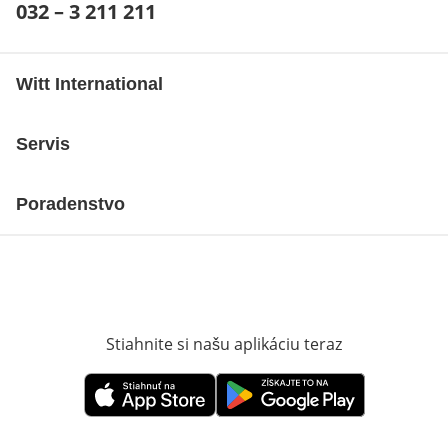
Telefónne číslo:
032 – 3 211 211
Otvárací telefónny klient
Witt International
Servis
Poradenstvo
Stiahnite si našu aplikáciu teraz
Otvorí sa vn
Otvorí sa vnovom okne
Otvorí sa vnovom okne