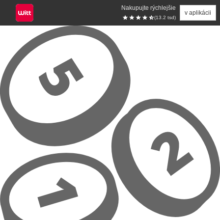
Nakupujte rýchlejšie
v aplikácii
(13.2 tsd)
Prejsť na hlavný obsah