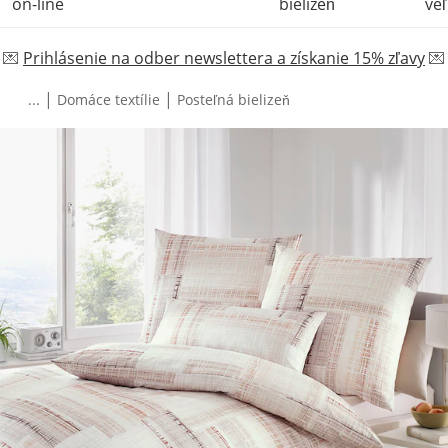
on-line
bielizeň
veľ
💌
Prihlásenie na odber newslettera a získanie 15% zľavy
💌
|
|
...
Domáce textílie
Posteľná bielizeň