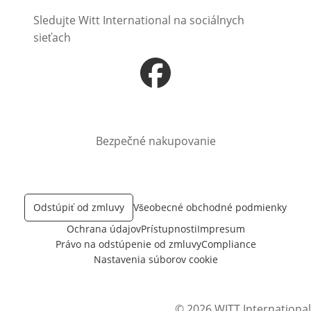
Sledujte Witt International na sociálnych
sieťach
Otvorí sa vnovom okne
Bezpečné nakupovanie
Odstúpiť od zmluvy
Všeobecné obchodné podmienky
Ochrana údajov
Prístupnosti
Impresum
Právo na odstúpenie od zmluvy
Compliance
Nastavenia súborov cookie
© 2026 WITT International