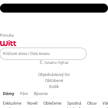
Ponuka
Č. tovaru /výraz
Objednávkový list
Obľúbené
Košík
Preskočiť kategórie produktov
Dámy
Páni
Bývanie
Exkluzívne
Nové!
Oblečenie
Spodná
Obuv
Vä