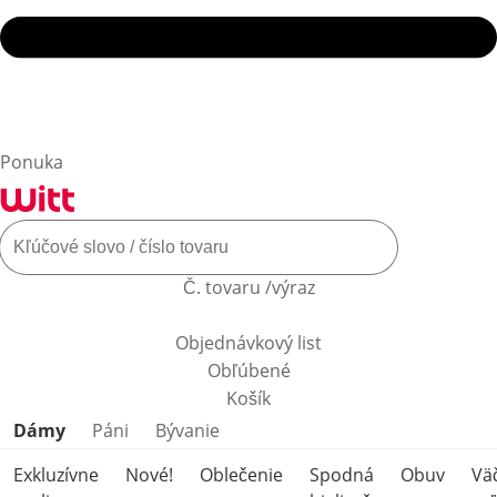
Ponuka
Č. tovaru /výraz
Objednávkový list
Obľúbené
Košík
Preskočiť kategórie produktov
Dámy
Páni
Bývanie
Exkluzívne
Nové!
Oblečenie
Spodná
Obuv
Vä