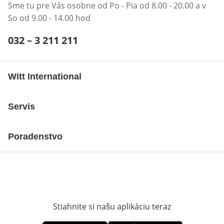
Sme tu pre Vás osobne od Po - Pia od 8.00 - 20.00 a v
So od 9.00 - 14.00 hod
Telefónne číslo:
032 – 3 211 211
Otvárací telefónny klient
Witt International
Servis
Poradenstvo
Stiahnite si našu aplikáciu teraz
Otvorí sa vn