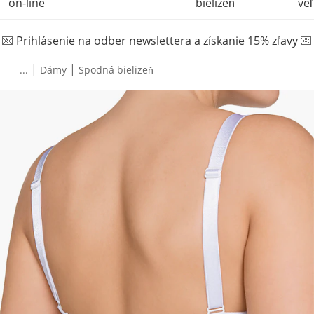
on-line
bielizeň
veľ
💌
Prihlásenie na odber newslettera a získanie 15% zľavy
💌
|
|
...
Dámy
Spodná bielizeň