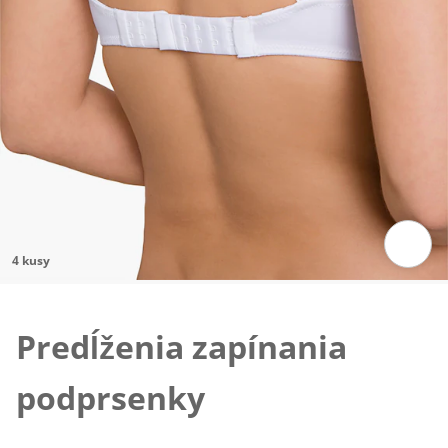
4 kusy
Klepnutím obrázok zväčšíte
Predĺženia zapínania
podprsenky