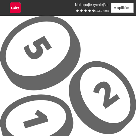
Nakupujte rýchlejšie
v aplikácii
(13.2 tsd)
Prejsť na hlavný obsah