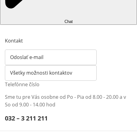
Chat
Kontakt
Odoslať e-mail
Otvorí e-mailového klienta
Všetky možnosti kontaktov
Telefónne číslo
Sme tu pre Vás osobne od Po - Pia od 8.00 - 20.00 a v
So od 9.00 - 14.00 hod
Telefónne číslo:
032 – 3 211 211
Otvárací telefónny klient