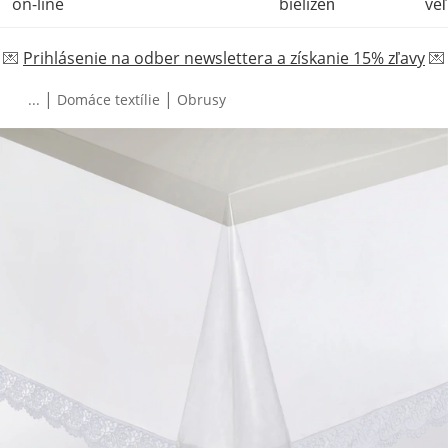
on-line
bielizeň
veľ
💌
Prihlásenie na odber newslettera a získanie 15% zľavy
💌
|
|
...
Domáce textílie
Obrusy