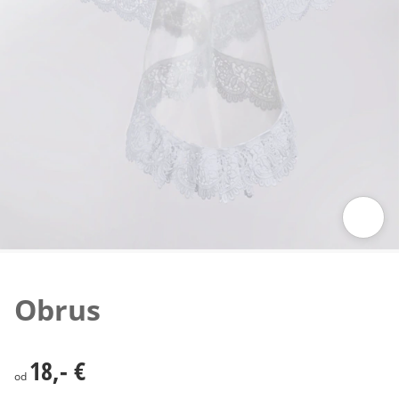
Klepnutím obrázok zväčšíte
Obrus
18,- €
18,- €
od