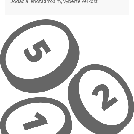
Dodacia lehota:
Prosím, vyberte veľkosť