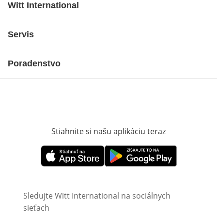
Witt International
Servis
Poradenstvo
Stiahnite si našu aplikáciu teraz
Otvorí sa vn
Otvorí sa vnovom okne
Otvorí sa vnovom okne
Sledujte Witt International na sociálnych
sieťach