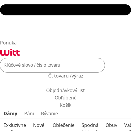
Ponuka
Č. tovaru /výraz
Objednávkový list
Obľúbené
Košík
Preskočiť kategórie produktov
Dámy
Páni
Bývanie
Exkluzívne
Nové!
Oblečenie
Spodná
Obuv
Vä