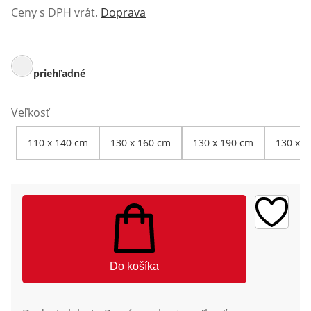
Ceny s DPH vrát.
Doprava
priehľadné
Veľkosť
110 x 140 cm
130 x 160 cm
130 x 190 cm
130 x 2
Do košíka