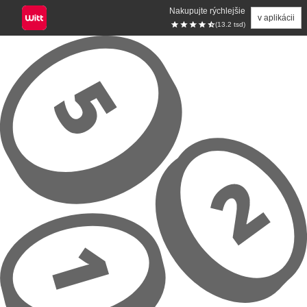
Nakupujte rýchlejšie
v aplikácii
(13.2 tsd)
Prejsť na hlavný obsah