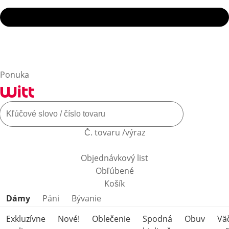
Ponuka
Č. tovaru /výraz
Objednávkový list
Obľúbené
Košík
Preskočiť kategórie produktov
Dámy
Páni
Bývanie
Exkluzívne
Nové!
Oblečenie
Spodná
Obuv
Vä