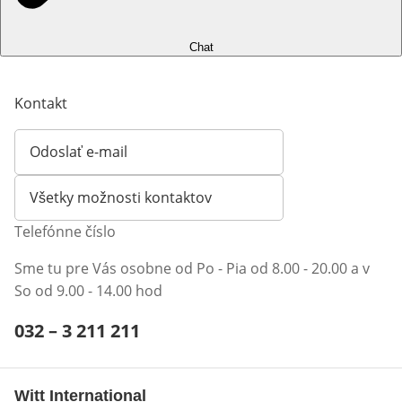
Chat
Kontakt
Odoslať e-mail
Otvorí e-mailového klienta
Všetky možnosti kontaktov
Telefónne číslo
Sme tu pre Vás osobne od Po - Pia od 8.00 - 20.00 a v
So od 9.00 - 14.00 hod
Telefónne číslo:
032 – 3 211 211
Otvárací telefónny klient
Witt International