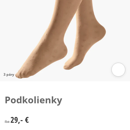
3 páry
Klepnutím obrázok zväčšíte
Podkolienky
29,- €
29,- €
iba