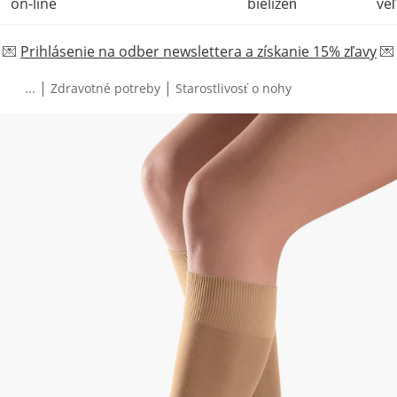
on-line
bielizeň
veľ
💌
Prihlásenie na odber newslettera a získanie 15% zľavy
💌
|
|
...
Zdravotné potreby
Starostlivosť o nohy