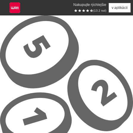
Nakupujte rýchlejšie
v aplikácii
(13.2 tsd)
Prejsť na hlavný obsah