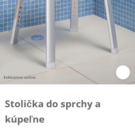
Exkluzívne online
Klepnutím obrázok zväčšíte
Stolička do sprchy a
kúpeľne