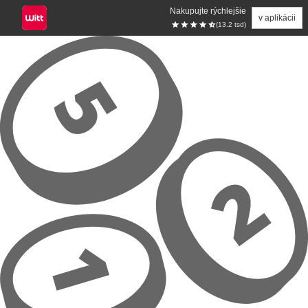
Nakupujte rýchlejšie
v aplikácii
(13.2 tsd)
Prejsť na hlavný obsah