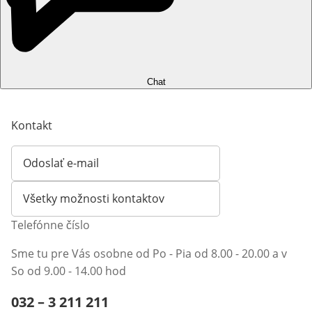
Chat
Kontakt
Odoslať e-mail
Otvorí e-mailového klienta
Všetky možnosti kontaktov
Telefónne číslo
Sme tu pre Vás osobne od Po - Pia od 8.00 - 20.00 a v
So od 9.00 - 14.00 hod
Telefónne číslo:
032 – 3 211 211
Otvárací telefónny klient