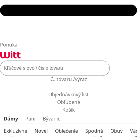
Ponuka
Č. tovaru /výraz
Objednávkový list
Obľúbené
Košík
Preskočiť kategórie produktov
Dámy
Páni
Bývanie
Exkluzívne
Nové!
Oblečenie
Spodná
Obuv
Vä