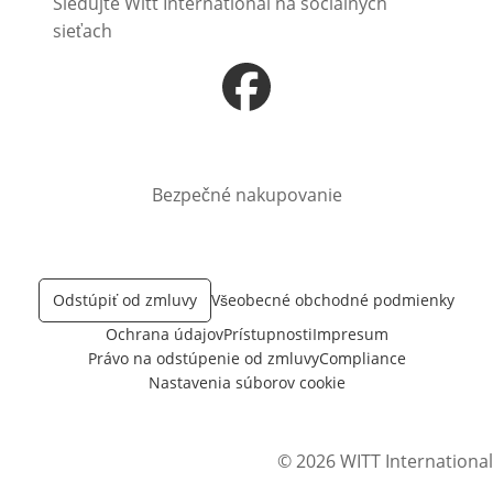
Sledujte Witt International na sociálnych
sieťach
Otvorí sa vnovom okne
Bezpečné nakupovanie
Odstúpiť od zmluvy
Všeobecné obchodné podmienky
Ochrana údajov
Prístupnosti
Impresum
Právo na odstúpenie od zmluvy
Compliance
Nastavenia súborov cookie
© 2026 WITT International