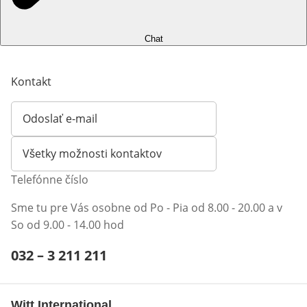
Chat
Kontakt
Odoslať e-mail
Otvorí e-mailového klienta
Všetky možnosti kontaktov
Telefónne číslo
Sme tu pre Vás osobne od Po - Pia od 8.00 - 20.00 a v
So od 9.00 - 14.00 hod
Telefónne číslo:
032 – 3 211 211
Otvárací telefónny klient
Witt International