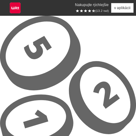
Nakupujte rýchlejšie
v aplikácii
(13.2 tsd)
Prejsť na hlavný obsah