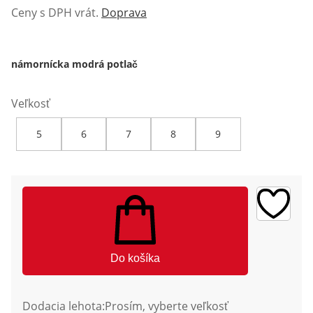
Ceny s DPH vrát.
Doprava
námornícka modrá potlač
Veľkosť
5
6
7
8
9
Do košíka
Dodacia lehota:
Prosím, vyberte veľkosť