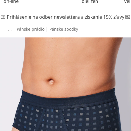
on-line
bielizeň
veľ
💌
Prihlásenie na odber newslettera a získanie 15% zľavy
💌
|
|
...
Pánske prádlo
Pánske spodky