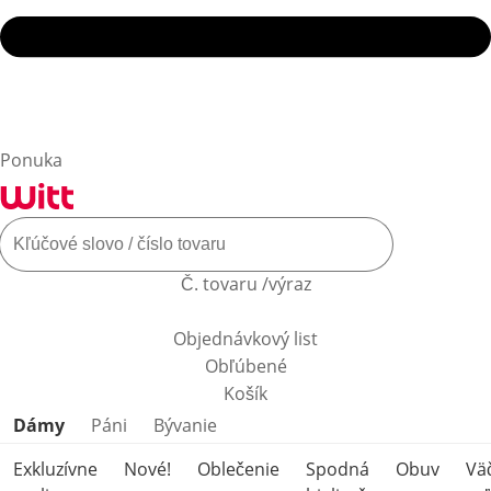
Ponuka
Č. tovaru /výraz
Objednávkový list
Obľúbené
Košík
Preskočiť kategórie produktov
Dámy
Páni
Bývanie
Exkluzívne
Nové!
Oblečenie
Spodná
Obuv
Vä