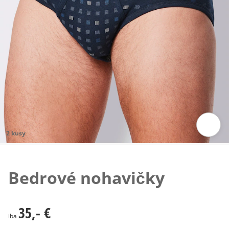
2 kusy
Klepnutím obrázok zväčšíte
Bedrové nohavičky
35,- €
35,- €
iba