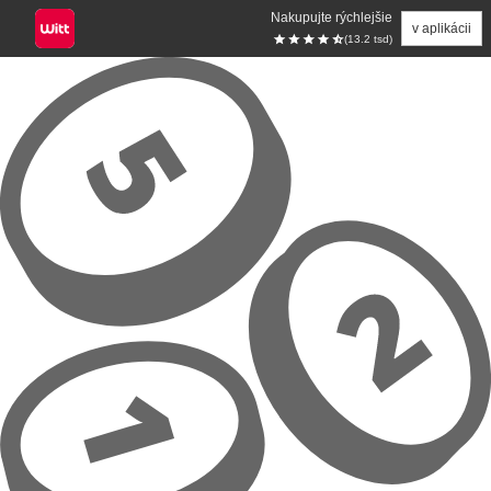
Nakupujte rýchlejšie
v aplikácii
(13.2 tsd)
Prejsť na hlavný obsah