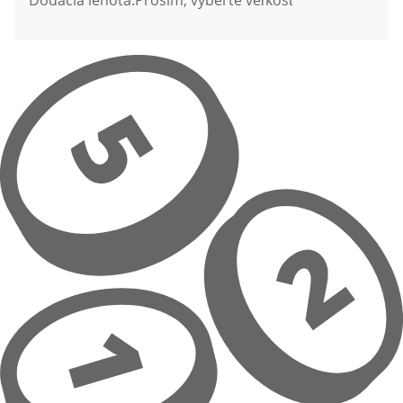
Dodacia lehota:
Prosím, vyberte veľkosť