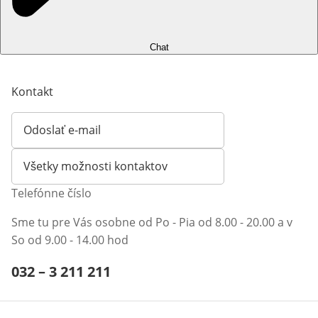
Chat
Kontakt
Odoslať e-mail
Otvorí e-mailového klienta
Všetky možnosti kontaktov
Telefónne číslo
Sme tu pre Vás osobne od Po - Pia od 8.00 - 20.00 a v
So od 9.00 - 14.00 hod
Telefónne číslo:
032 – 3 211 211
Otvárací telefónny klient