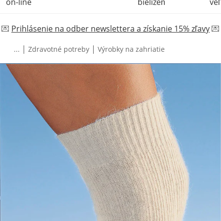
on-line
bielizeň
veľ
💌
Prihlásenie na odber newslettera a získanie 15% zľavy
💌
|
|
...
Zdravotné potreby
Výrobky na zahriatie