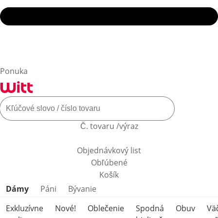
Ponuka
Č. tovaru /výraz
Objednávkový list
Obľúbené
Košík
Preskočiť kategórie produktov
Dámy
Páni
Bývanie
Exkluzívne
Nové!
Oblečenie
Spodná
Obuv
Vä