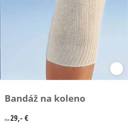
Klepnutím obrázok zväčšíte
Bandáž na koleno
29,- €
29,- €
iba