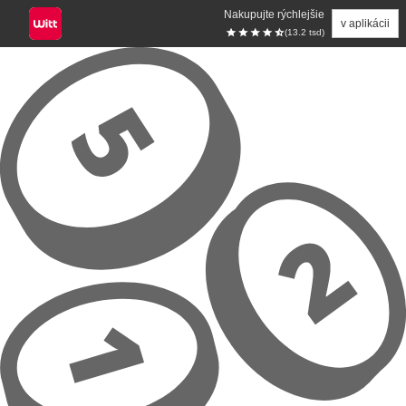
Nakupujte rýchlejšie
v aplikácii
(13.2 tsd)
Prejsť na hlavný obsah