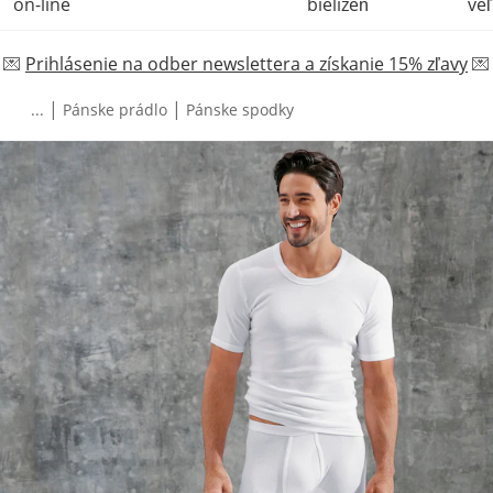
on-line
bielizeň
veľ
💌
Prihlásenie na odber newslettera a získanie 15% zľavy
💌
|
|
...
Pánske prádlo
Pánske spodky