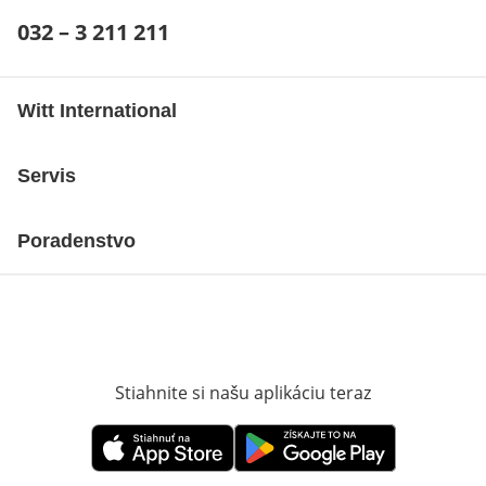
Telefónne číslo:
032 – 3 211 211
Otvárací telefónny klient
Witt International
Servis
Poradenstvo
Stiahnite si našu aplikáciu teraz
Otvorí sa vn
Otvorí sa vnovom okne
Otvorí sa vnovom okne