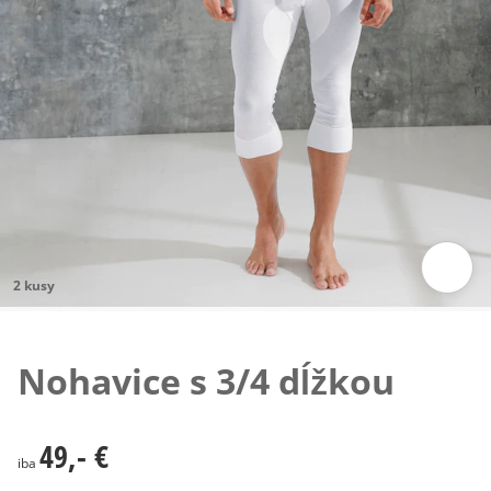
2 kusy
Klepnutím obrázok zväčšíte
Nohavice s 3/4 dĺžkou
49,- €
49,- €
iba