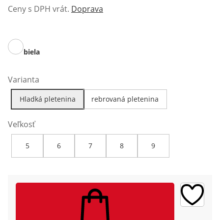
Ceny s DPH vrát.
Doprava
biela
Varianta
Hladká pletenina
rebrovaná pletenina
Veľkosť
5
6
7
8
9