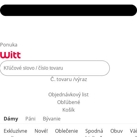
Ponuka
Č. tovaru /výraz
Objednávkový list
Obľúbené
Košík
Preskočiť kategórie produktov
Dámy
Páni
Bývanie
Exkluzívne
Nové!
Oblečenie
Spodná
Obuv
Vä