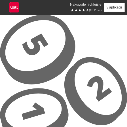
Nakupujte rýchlejšie
v aplikácii
(13.2 tsd)
Prejsť na hlavný obsah