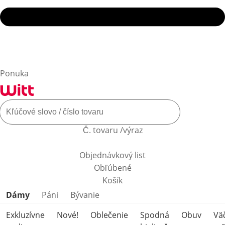
Ponuka
Č. tovaru /výraz
Objednávkový list
Obľúbené
Košík
Preskočiť kategórie produktov
Dámy
Páni
Bývanie
Exkluzívne
Nové!
Oblečenie
Spodná
Obuv
Vä