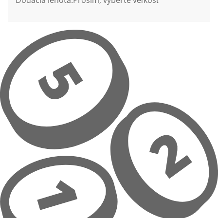
Dodacia lehota:
Prosím, vyberte veľkosť