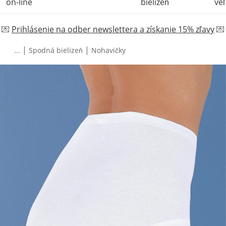
on-line
bielizeň
veľ
💌
Prihlásenie na odber newslettera a získanie 15% zľavy
💌
|
|
...
Spodná bielizeň
Nohavičky