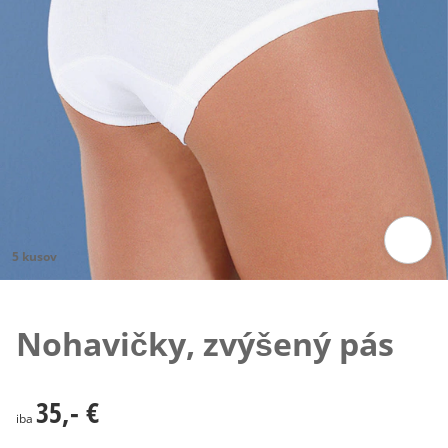
5 kusov
Klepnutím obrázok zväčšíte
Nohavičky, zvýšený pás
35,- €
35,- €
iba