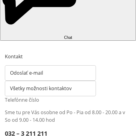
Chat
Kontakt
Odoslať e-mail
Otvorí e-mailového klienta
Všetky možnosti kontaktov
Telefónne číslo
Sme tu pre Vás osobne od Po - Pia od 8.00 - 20.00 a v
So od 9.00 - 14.00 hod
Telefónne číslo:
032 – 3 211 211
Otvárací telefónny klient