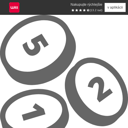
Nakupujte rýchlejšie
v aplikácii
(13.2 tsd)
Prejsť na hlavný obsah