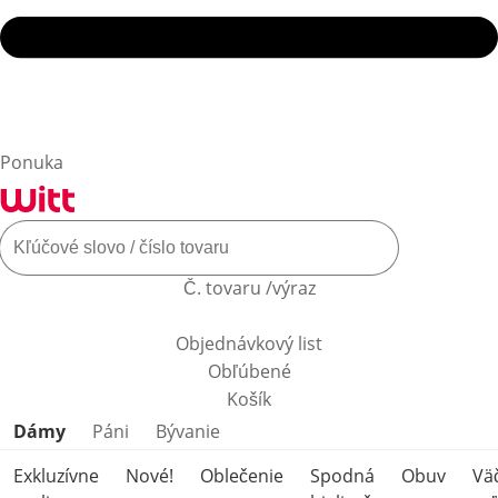
Ponuka
Č. tovaru /výraz
Objednávkový list
Obľúbené
Košík
Preskočiť kategórie produktov
Dámy
Páni
Bývanie
Exkluzívne
Nové!
Oblečenie
Spodná
Obuv
Vä