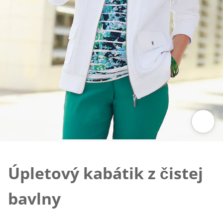
Klepnutím obrázok zväčšíte
Úpletový kabátik z čistej
bavlny