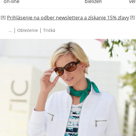
on-line
bielizeň
veľ
💌
Prihlásenie na odber newslettera a získanie 15% zľavy
💌
|
|
...
Oblečenie
Tričká