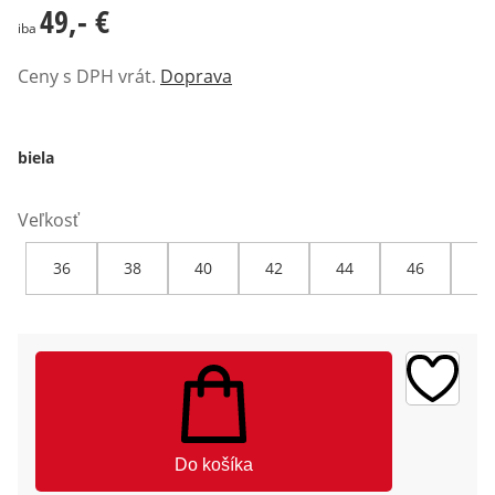
49,- €
49,- €
iba
Ceny s DPH vrát.
Doprava
biela
Veľkosť
36
38
40
42
44
46
48
Do košíka