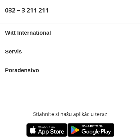
Telefónne číslo:
032 – 3 211 211
Otvárací telefónny klient
Witt International
Servis
Poradenstvo
Stiahnite si našu aplikáciu teraz
Otvorí sa vn
Otvorí sa vnovom okne
Otvorí sa vnovom okne