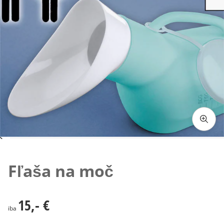
Klepnutím obrázok zväčšíte
Fľaša na moč
15,- €
15,- €
iba