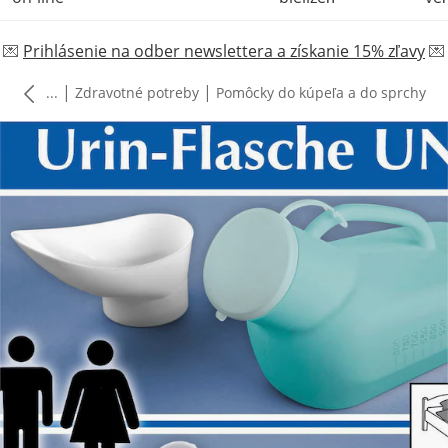
💌
Prihlásenie na odber newslettera a získanie 15% zľavy
💌
|
|
...
Zdravotné potreby
Pomôcky do kúpeľa a do sprchy