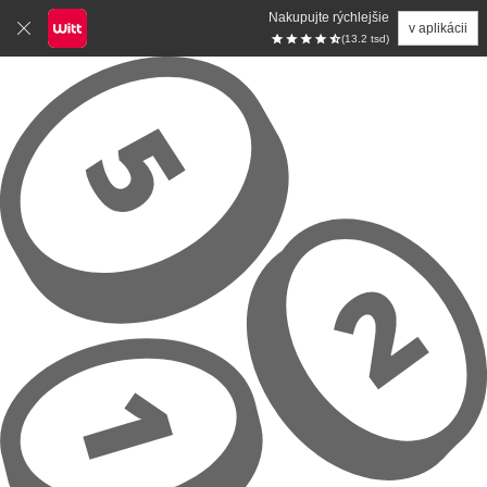
Nakupujte rýchlejšie
v aplikácii
(13.2 tsd)
Prejsť na hlavný obsah