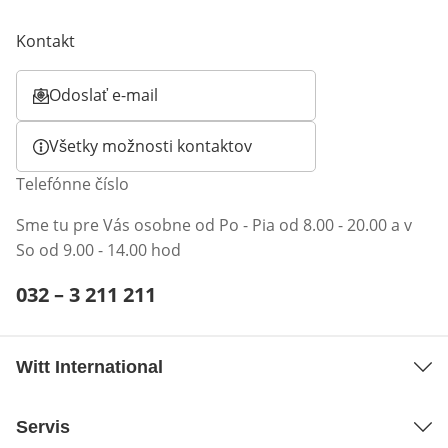
Kontakt
Odoslať e-mail
Otvorí e-mailového klienta
Všetky možnosti kontaktov
Telefónne číslo
Sme tu pre Vás osobne od Po - Pia od 8.00 - 20.00 a v
So od 9.00 - 14.00 hod
Telefónne číslo:
032 – 3 211 211
Otvárací telefónny klient
Witt International
Servis