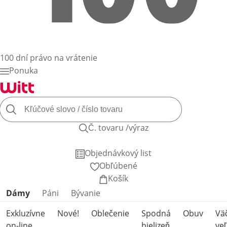
100 dní právo na vrátenie
Ponuka
Č. tovaru /výraz
Objednávkový list
Obľúbené
Košík
Preskočiť kategórie produktov
Dámy
Páni
Bývanie
Exkluzívne
Nové!
Oblečenie
Spodná
Obuv
Vä
on-line
bielizeň
veľ