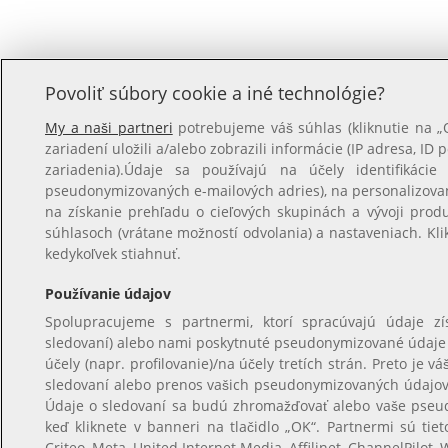
Povoliť súbory cookie a iné technológie?
My a naši partneri
potrebujeme váš súhlas (kliknutie na 
zariadení uložili a/alebo zobrazili informácie (IP adresa, ID 
zariadenia).Údaje sa používajú na účely identifikácie
pseudonymizovaných e-mailových adries), na personalizova
na získanie prehľadu o cieľových skupinách a vývoji prod
súhlasoch (vrátane možností odvolania) a nastaveniach. Kl
kedykoľvek stiahnuť.
Používanie údajov
Spolupracujeme s partnermi, ktorí spracúvajú údaje z
sledovaní) alebo nami poskytnuté pseudonymizované údaje na
účely (napr. profilovanie)/na účely tretích strán. Preto je
sledovaní alebo prenos vašich pseudonymizovaných údajov, 
Údaje o sledovaní sa budú zhromažďovať alebo vaše pseu
keď kliknete v banneri na tlačidlo „OK“. Partnermi sú tiet
Criteo, Meta, United Internet Media, Affilinet, ChannelPilot, 