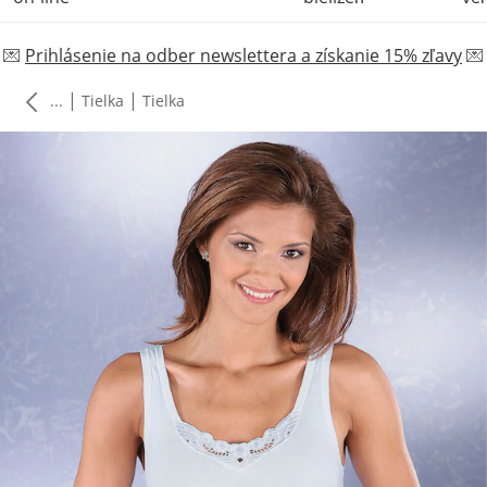
💌
Prihlásenie na odber newslettera a získanie 15% zľavy
💌
|
|
...
Tielka
Tielka