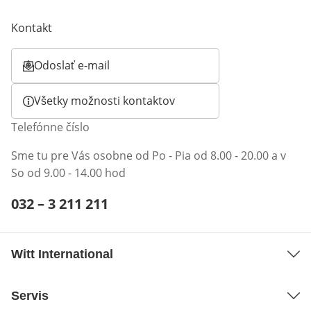
Kontakt
Odoslať e-mail
Otvorí e-mailového klienta
Všetky možnosti kontaktov
Telefónne číslo
Sme tu pre Vás osobne od Po - Pia od 8.00 - 20.00 a v
So od 9.00 - 14.00 hod
Telefónne číslo:
032 – 3 211 211
Otvárací telefónny klient
Witt International
Servis