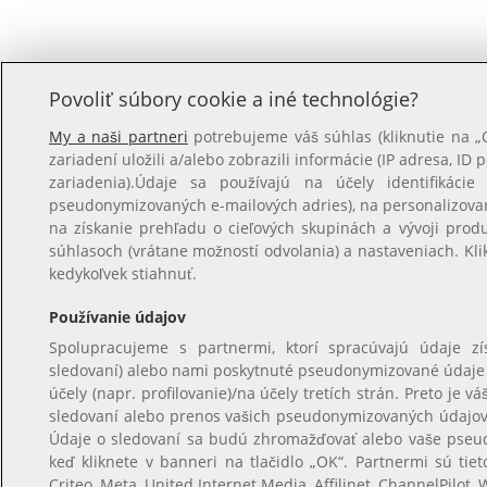
Povoliť súbory cookie a iné technológie?
My a naši partneri
potrebujeme váš súhlas (kliknutie na 
zariadení uložili a/alebo zobrazili informácie (IP adresa, ID 
zariadenia).Údaje sa používajú na účely identifikácie
pseudonymizovaných e-mailových adries), na personalizova
na získanie prehľadu o cieľových skupinách a vývoji prod
súhlasoch (vrátane možností odvolania) a nastaveniach. Kl
kedykoľvek stiahnuť.
Používanie údajov
Spolupracujeme s partnermi, ktorí spracúvajú údaje z
sledovaní) alebo nami poskytnuté pseudonymizované údaje na
účely (napr. profilovanie)/na účely tretích strán. Preto je
sledovaní alebo prenos vašich pseudonymizovaných údajov, 
Údaje o sledovaní sa budú zhromažďovať alebo vaše pseu
keď kliknete v banneri na tlačidlo „OK“. Partnermi sú tiet
Criteo, Meta, United Internet Media, Affilinet, ChannelPilot, 