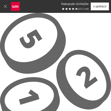
Nakupujte rýchlejšie
v aplikácii
(13.2 tsd)
Prejsť na hlavný obsah