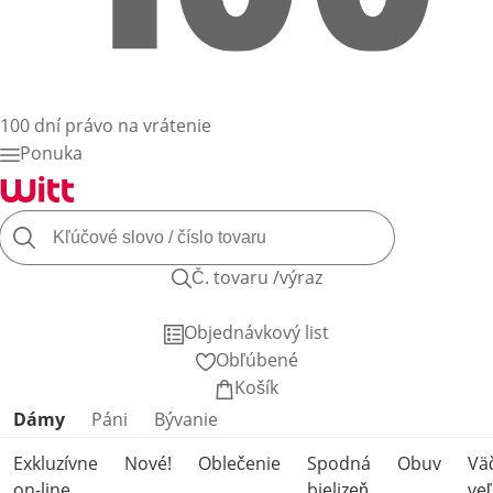
100 dní právo na vrátenie
Ponuka
Č. tovaru /výraz
Objednávkový list
Obľúbené
Košík
Preskočiť kategórie produktov
Dámy
Páni
Bývanie
Exkluzívne
Nové!
Oblečenie
Spodná
Obuv
Vä
on-line
bielizeň
veľ