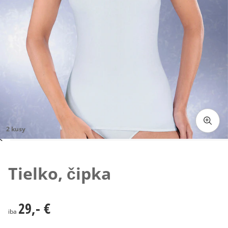
2 kusy
Klepnutím obrázok zväčšíte
Tielko, čipka
29,- €
29,- €
iba