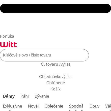
Ponuka
Č. tovaru /výraz
Objednávkový list
Obľúbené
Košík
Preskočiť kategórie produktov
Dámy
Páni
Bývanie
Exkluzívne
Nové!
Oblečenie
Spodná
Obuv
Vä