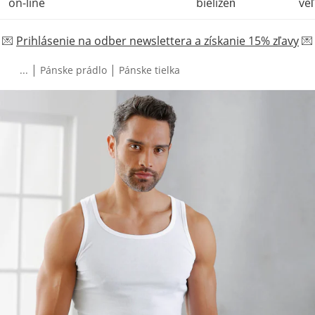
on-line
bielizeň
veľ
💌
Prihlásenie na odber newslettera a získanie 15% zľavy
💌
|
|
...
Pánske prádlo
Pánske tielka