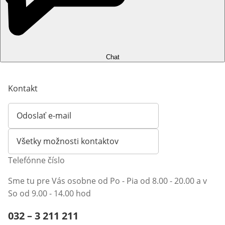
Chat
Kontakt
Odoslať e-mail
Otvorí e-mailového klienta
Všetky možnosti kontaktov
Telefónne číslo
Sme tu pre Vás osobne od Po - Pia od 8.00 - 20.00 a v
So od 9.00 - 14.00 hod
Telefónne číslo:
032 – 3 211 211
Otvárací telefónny klient