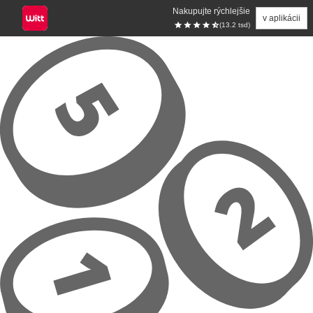
Nakupujte rýchlejšie
v aplikácii
(13.2 tsd)
Prejsť na hlavný obsah