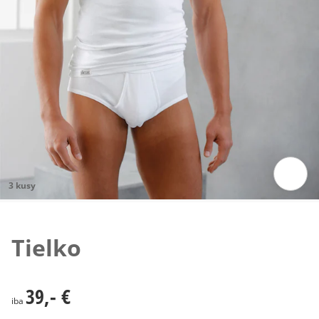
3 kusy
Klepnutím obrázok zväčšíte
Tielko
39,- €
39,- €
iba