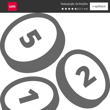
Nakupujte rýchlejšie
v aplikácii
(13.2 tsd)
Prejsť na hlavný obsah