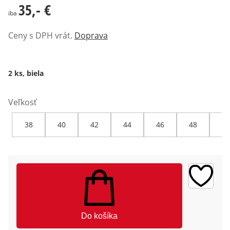
35,- €
35,- €
iba
Ceny s DPH vrát.
Doprava
2 ks, biela
Veľkosť
38
40
42
44
46
48
50
Do košíka