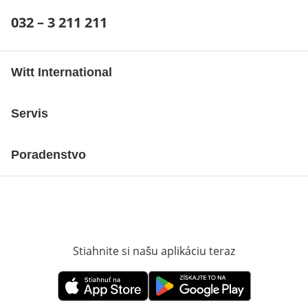
Telefónne číslo:
032 – 3 211 211
Otvárací telefónny klient
Witt International
Servis
Poradenstvo
Stiahnite si našu aplikáciu teraz
Otvorí sa vn
Otvorí sa vnovom okne
Otvorí sa vnovom okne