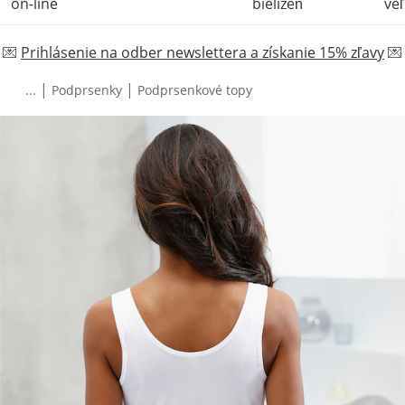
on-line
bielizeň
veľ
💌
Prihlásenie na odber newslettera a získanie 15% zľavy
💌
|
|
...
Podprsenky
Podprsenkové topy