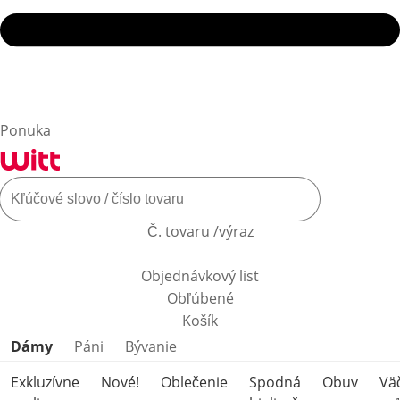
Ponuka
Č. tovaru /výraz
Objednávkový list
Obľúbené
Košík
Preskočiť kategórie produktov
Dámy
Páni
Bývanie
Exkluzívne
Nové!
Oblečenie
Spodná
Obuv
Vä