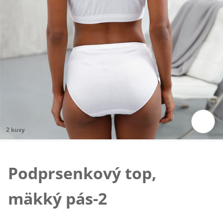
2 kusy
Klepnutím obrázok zväčšíte
Podprsenkový top,
mäkký pás-2