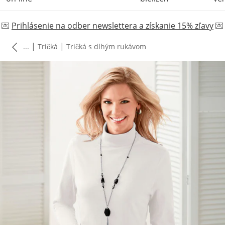
💌
Prihlásenie na odber newslettera a získanie 15% zľavy
💌
|
|
...
Tričká
Tričká s dlhým rukávom