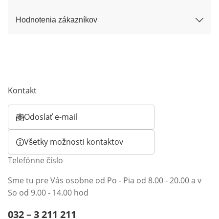
Hodnotenia zákazníkov
Kontakt
Odoslať e-mail
Otvorí e-mailového klienta
Všetky možnosti kontaktov
Telefónne číslo
Sme tu pre Vás osobne od Po - Pia od 8.00 - 20.00 a v
So od 9.00 - 14.00 hod
Telefónne číslo:
032 – 3 211 211
Otvárací telefónny klient