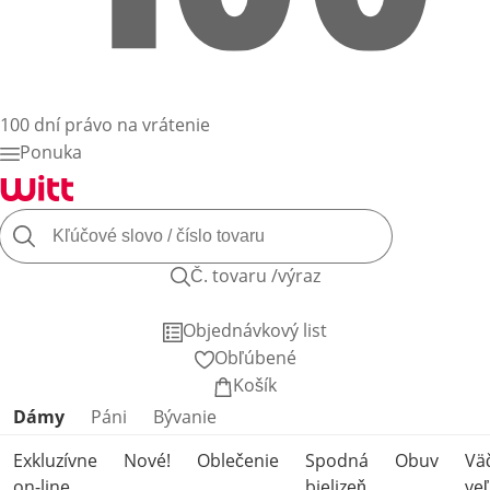
100 dní právo na vrátenie
Ponuka
Č. tovaru /výraz
Objednávkový list
Obľúbené
Košík
Preskočiť kategórie produktov
Dámy
Páni
Bývanie
Exkluzívne
Nové!
Oblečenie
Spodná
Obuv
Vä
on-line
bielizeň
veľ