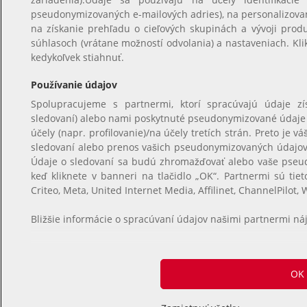
pseudonymizovaných e-mailových adries), na personalizova
na získanie prehľadu o cieľových skupinách a vývoji prod
súhlasoch (vrátane možností odvolania) a nastaveniach. Kl
kedykoľvek stiahnuť.
Používanie údajov
Spolupracujeme s partnermi, ktorí spracúvajú údaje z
sledovaní) alebo nami poskytnuté pseudonymizované údaje na
účely (napr. profilovanie)/na účely tretích strán. Preto je
sledovaní alebo prenos vašich pseudonymizovaných údajov, 
Údaje o sledovaní sa budú zhromažďovať alebo vaše pseu
keď kliknete v banneri na tlačidlo „OK“. Partnermi sú tiet
Criteo, Meta, United Internet Media, Affilinet, ChannelPilot, 
Bližšie informácie o spracúvaní údajov našimi partnermi ná
OK