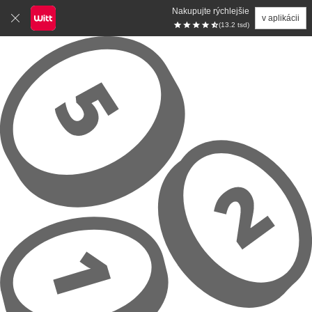
Nakupujte rýchlejšie
v aplikácii
(13.2 tsd)
Prejsť na hlavný obsah