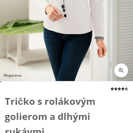
Megacena
Klepnutím obrázok zväčšíte
Tričko s rolákovým
golierom a dlhými
rukávmi