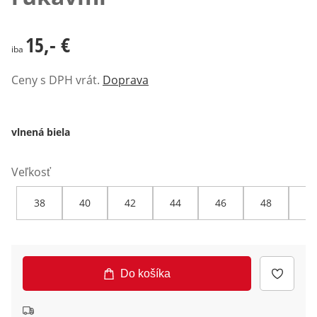
15,- €
15,- €
iba
Ceny s DPH vrát.
Doprava
vlnená biela
Veľkosť
38
40
42
44
46
48
50
Do košíka