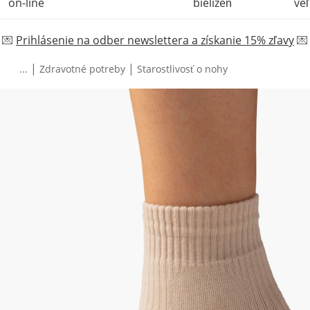
on-line
bielizeň
veľ
💌
Prihlásenie na odber newslettera a získanie 15% zľavy
💌
|
|
...
Zdravotné potreby
Starostlivosť o nohy