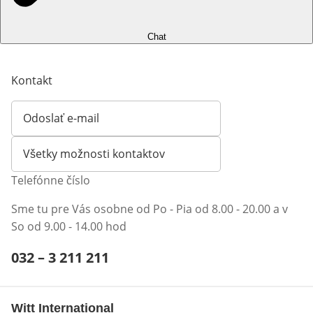
Chat
Kontakt
Odoslať e-mail
Otvorí e-mailového klienta
Všetky možnosti kontaktov
Telefónne číslo
Sme tu pre Vás osobne od Po - Pia od 8.00 - 20.00 a v
So od 9.00 - 14.00 hod
Telefónne číslo:
032 – 3 211 211
Otvárací telefónny klient
Witt International