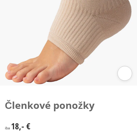
Klepnutím obrázok zväčšíte
Členkové ponožky
18,- €
18,- €
iba