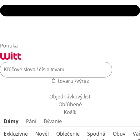
Ponuka
Č. tovaru /výraz
Objednávkový list
Obľúbené
Košík
Preskočiť kategórie produktov
Dámy
Páni
Bývanie
Exkluzívne
Nové!
Oblečenie
Spodná
Obuv
Vä