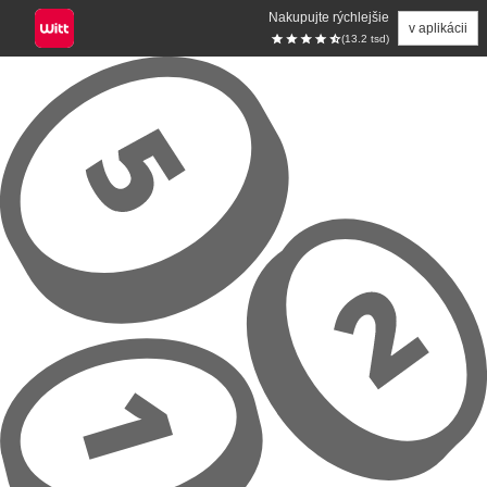
Nakupujte rýchlejšie
v aplikácii
(13.2 tsd)
Prejsť na hlavný obsah