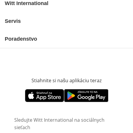
Witt International
Servis
Poradenstvo
Stiahnite si našu aplikáciu teraz
Otvorí sa vn
Otvorí sa vnovom okne
Otvorí sa vnovom okne
Sledujte Witt International na sociálnych
sieťach