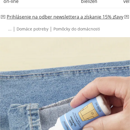
on-line
bielizeň
veľ
💌
Prihlásenie na odber newslettera a získanie 15% zľavy
💌
|
|
...
Domáce potreby
Pomôcky do domácnosti