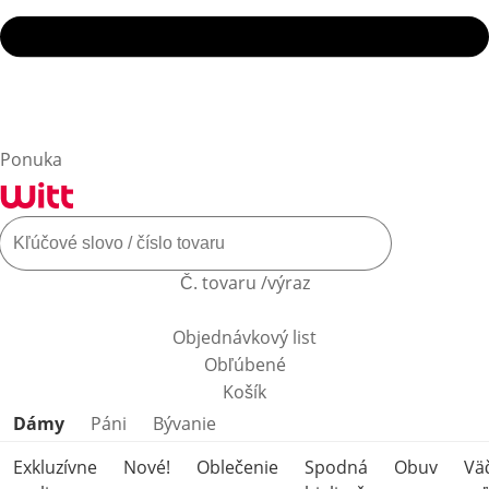
Ponuka
Č. tovaru /výraz
Objednávkový list
Obľúbené
Košík
Preskočiť kategórie produktov
Dámy
Páni
Bývanie
Exkluzívne
Nové!
Oblečenie
Spodná
Obuv
Vä