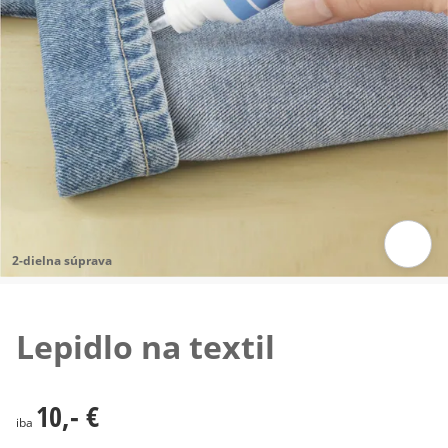
2-dielna súprava
Klepnutím obrázok zväčšíte
Lepidlo na textil
10,- €
10,- €
iba