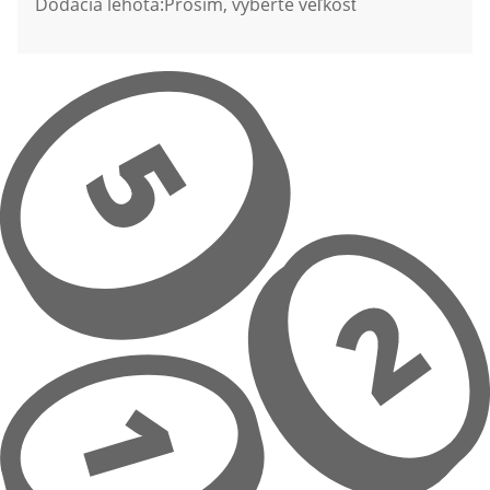
Dodacia lehota:
Prosím, vyberte veľkosť