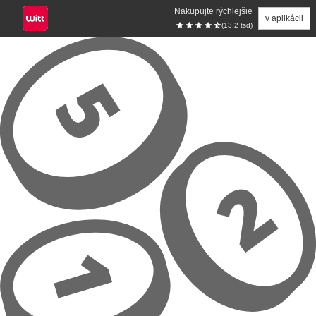
Nakupujte rýchlejšie
v aplikácii
(13.2 tsd)
Prejsť na hlavný obsah