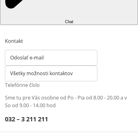
Chat
Kontakt
Odoslať e-mail
Otvorí e-mailového klienta
Všetky možnosti kontaktov
Telefónne číslo
Sme tu pre Vás osobne od Po - Pia od 8.00 - 20.00 a v
So od 9.00 - 14.00 hod
Telefónne číslo:
032 – 3 211 211
Otvárací telefónny klient