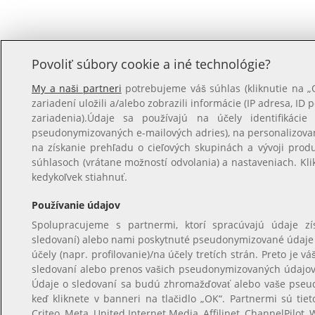
Povoliť súbory cookie a iné technológie?
My a naši partneri
potrebujeme váš súhlas (kliknutie na 
zariadení uložili a/alebo zobrazili informácie (IP adresa, ID 
zariadenia).Údaje sa používajú na účely identifikácie
pseudonymizovaných e-mailových adries), na personalizova
na získanie prehľadu o cieľových skupinách a vývoji prod
súhlasoch (vrátane možností odvolania) a nastaveniach. Kl
kedykoľvek stiahnuť.
Používanie údajov
Spolupracujeme s partnermi, ktorí spracúvajú údaje z
sledovaní) alebo nami poskytnuté pseudonymizované údaje na
účely (napr. profilovanie)/na účely tretích strán. Preto je
sledovaní alebo prenos vašich pseudonymizovaných údajov, 
Údaje o sledovaní sa budú zhromažďovať alebo vaše pseu
keď kliknete v banneri na tlačidlo „OK“. Partnermi sú tiet
Criteo, Meta, United Internet Media, Affilinet, ChannelPilot, 