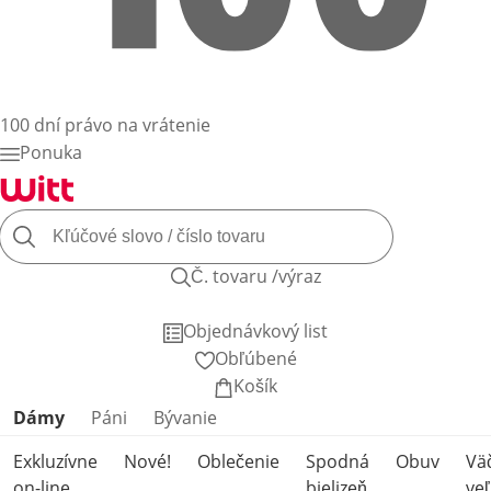
100 dní právo na vrátenie
Ponuka
Č. tovaru /výraz
Objednávkový list
Obľúbené
Košík
Preskočiť kategórie produktov
Dámy
Páni
Bývanie
Exkluzívne
Nové!
Oblečenie
Spodná
Obuv
Vä
on-line
bielizeň
veľ