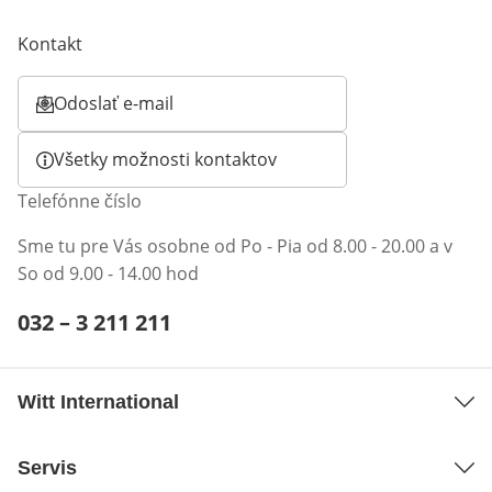
Kontakt
Odoslať e-mail
Otvorí e-mailového klienta
Všetky možnosti kontaktov
Telefónne číslo
Sme tu pre Vás osobne od Po - Pia od 8.00 - 20.00 a v
So od 9.00 - 14.00 hod
Telefónne číslo:
032 – 3 211 211
Otvárací telefónny klient
Witt International
Servis