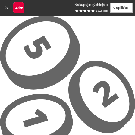
Nakupujte rýchlejšie
v aplikácii
(13.2 tsd)
Prejsť na hlavný obsah