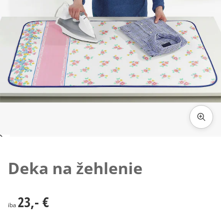
Klepnutím obrázok zväčšíte
Deka na žehlenie
23,- €
23,- €
iba