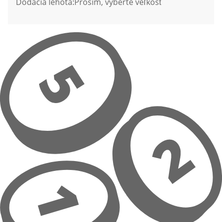
Dodacia lehota:
Prosím, vyberte veľkosť