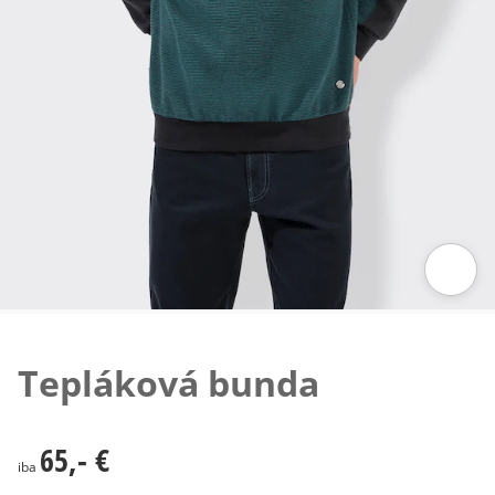
Klepnutím obrázok zväčšíte
Tepláková bunda
65,- €
65,- €
iba