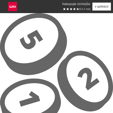
Nakupujte rýchlejšie
v aplikácii
(13.2 tsd)
Prejsť na hlavný obsah