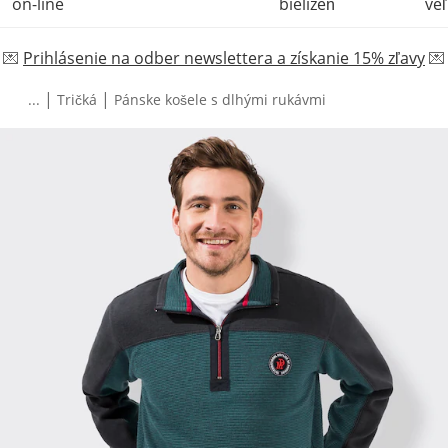
on-line
bielizeň
veľ
💌
Prihlásenie na odber newslettera a získanie 15% zľavy
💌
|
|
...
Tričká
Pánske košele s dlhými rukávmi