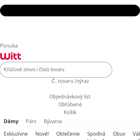
Ponuka
Č. tovaru /výraz
Objednávkový list
Obľúbené
Košík
Preskočiť kategórie produktov
Dámy
Páni
Bývanie
Exkluzívne
Nové!
Oblečenie
Spodná
Obuv
Vä