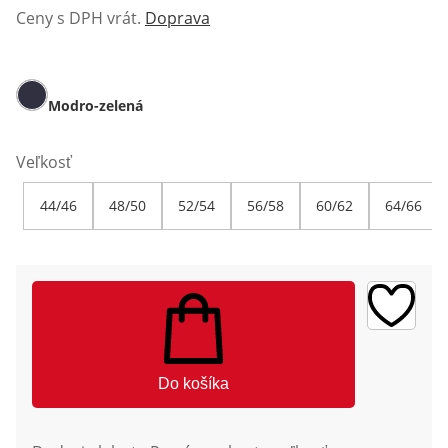
Ceny s DPH vrát.
Doprava
Modro-zelená
Veľkosť
44/46
48/50
52/54
56/58
60/62
64/66
Do košíka