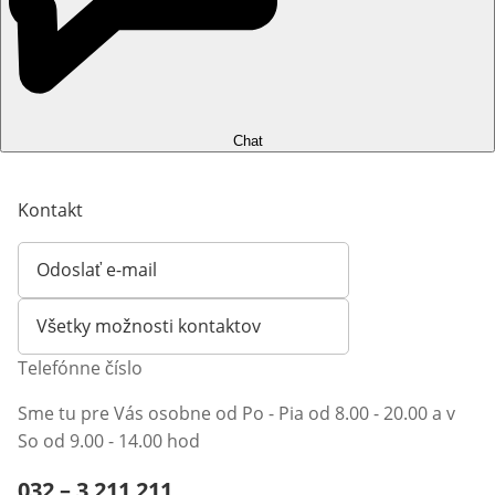
Chat
Kontakt
Odoslať e-mail
Otvorí e-mailového klienta
Všetky možnosti kontaktov
Telefónne číslo
Sme tu pre Vás osobne od Po - Pia od 8.00 - 20.00 a v
So od 9.00 - 14.00 hod
Telefónne číslo:
032 – 3 211 211
Otvárací telefónny klient