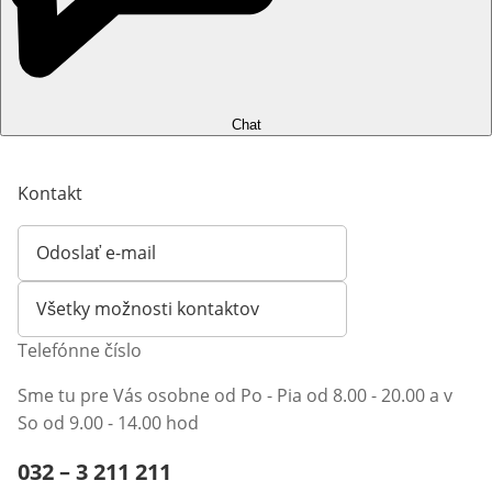
Chat
Kontakt
Odoslať e-mail
Otvorí e-mailového klienta
Všetky možnosti kontaktov
Telefónne číslo
Sme tu pre Vás osobne od Po - Pia od 8.00 - 20.00 a v
So od 9.00 - 14.00 hod
Telefónne číslo:
032 – 3 211 211
Otvárací telefónny klient