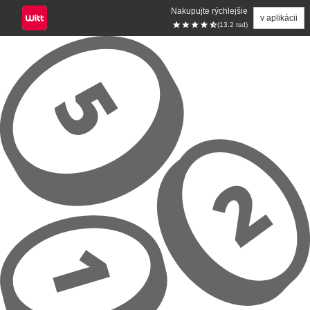
Nakupujte rýchlejšie
v aplikácii
(13.2 tsd)
Prejsť na hlavný obsah