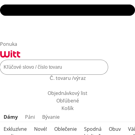
Ponuka
Č. tovaru /výraz
Objednávkový list
Obľúbené
Košík
Preskočiť kategórie produktov
Dámy
Páni
Bývanie
Exkluzívne
Nové!
Oblečenie
Spodná
Obuv
Vä