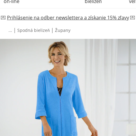
on-line
bielizeň
veľ
💌
Prihlásenie na odber newslettera a získanie 15% zľavy
💌
|
|
...
Spodná bielizeň
Župany