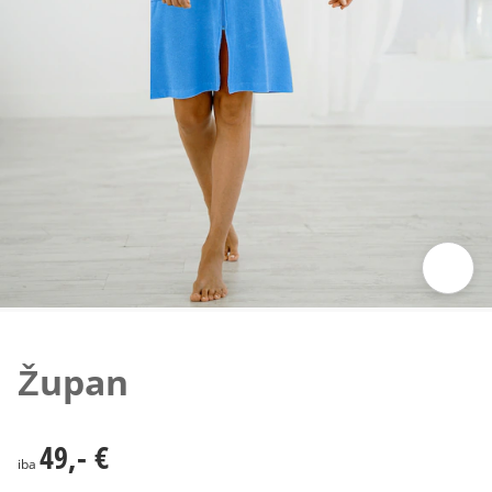
Klepnutím obrázok zväčšíte
Župan
49,- €
49,- €
iba