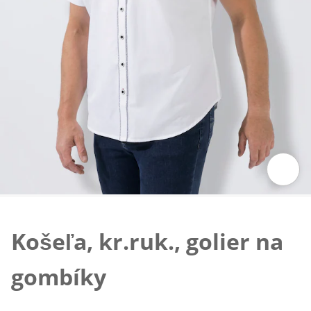
Klepnutím obrázok zväčšíte
Košeľa, kr.ruk., golier na
gombíky