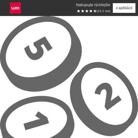
Nakupujte rýchlejšie
v aplikácii
(13.2 tsd)
Prejsť na hlavný obsah