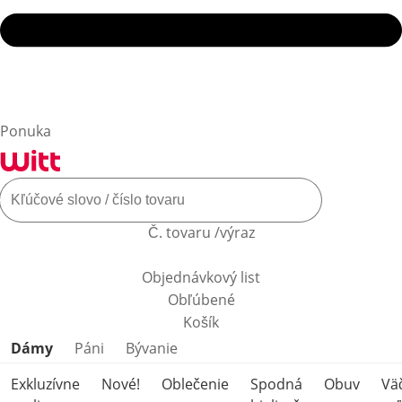
Ponuka
Č. tovaru /výraz
Objednávkový list
Obľúbené
Košík
Preskočiť kategórie produktov
Dámy
Páni
Bývanie
Exkluzívne
Nové!
Oblečenie
Spodná
Obuv
Vä