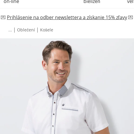
on-line
bielizeň
veľ
💌
Prihlásenie na odber newslettera a získanie 15% zľavy
💌
|
|
...
Oblečení
Košele