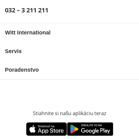
Telefónne číslo:
032 – 3 211 211
Otvárací telefónny klient
Witt International
Servis
Poradenstvo
Stiahnite si našu aplikáciu teraz
Otvorí sa vn
Otvorí sa vnovom okne
Otvorí sa vnovom okne