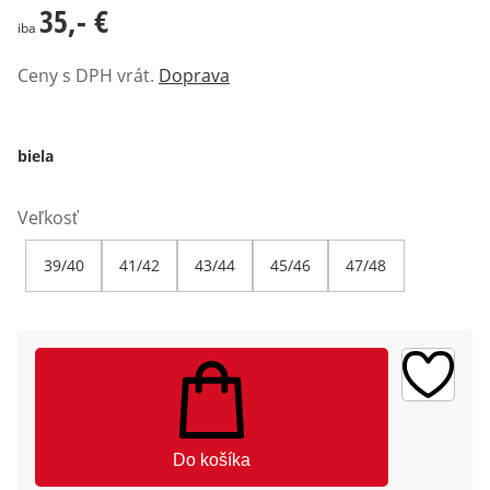
35,- €
35,- €
iba
Ceny s DPH vrát.
Doprava
biela
Veľkosť
39/40
41/42
43/44
45/46
47/48
Do košíka